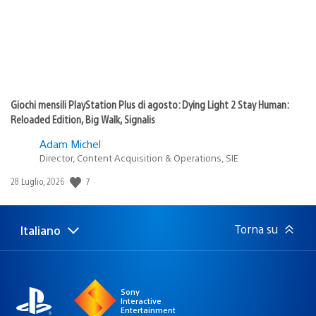
Giochi mensili PlayStation Plus di agosto: Dying Light 2 Stay Human:
Reloaded Edition, Big Walk, Signalis
Adam Michel
Director, Content Acquisition & Operations, SIE
7
Data
28 Luglio, 2026
di
pubblicazione:
Torna su
Italiano
Seleziona
Regione
una
attuale:
Regione
Sony
Interactive
Entertainment