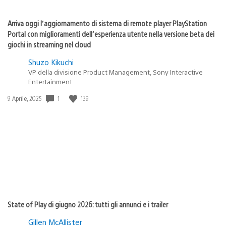
Arriva oggi l’aggiornamento di sistema di remote player PlayStation
Portal con miglioramenti dell’esperienza utente nella versione beta dei
giochi in streaming nel cloud
Shuzo Kikuchi
VP della divisione Product Management, Sony Interactive
Entertainment
1
139
Data
9 Aprile, 2025
di
pubblicazione:
State of Play di giugno 2026: tutti gli annunci e i trailer
Gillen McAllister