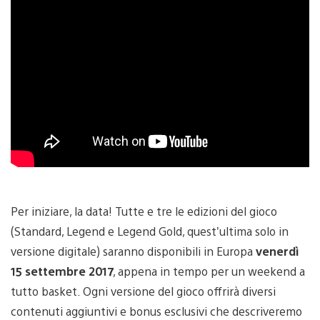
Per iniziare, la data! Tutte e tre le edizioni del gioco
(Standard, Legend e Legend Gold, quest’ultima solo in
versione digitale) saranno disponibili in Europa
venerdì
15 settembre 2017
, appena in tempo per un weekend a
tutto basket. Ogni versione del gioco offrirà diversi
contenuti aggiuntivi e bonus esclusivi che descriveremo