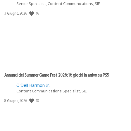
Senior Specialist, Content Communications, SIE
16
Data
3 Giugno, 2026
di
pubblicazione:
Annunci del Summer Game Fest 2026: 16 giochi in arrivo su PS5
O’Dell Harmon Jr.
Content Communications Specialist, SIE
10
Data
8 Giugno, 2026
di
pubblicazione: