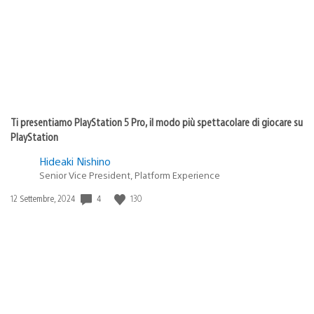
Ti presentiamo PlayStation 5 Pro, il modo più spettacolare di giocare su
PlayStation
Hideaki Nishino
Senior Vice President, Platform Experience
4
130
Data
12 Settembre, 2024
di
pubblicazione: