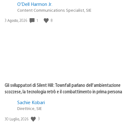
O’Dell Harmon Jr.
Content Communications Specialist, SIE
1
8
Data
3 Agosto, 2026
di
pubblicazione:
Gli sviluppatori di Silent Hill: Townfall parlano dell’ambientazione
scozzese, la tecnologia retrò e il combattimento in prima persona
Sachie Kobari
Direttrice, SIE
3
Data
30 Luglio, 2026
di
pubblicazione: