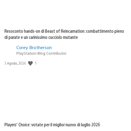
Resoconto hands-on di Beast of Reincarnation: combattimento pieno
di parate e un carinissimo cucciolo mutante
Corey Brotherson
PlayStation Blog Contributor
5
Data
3 Agosto, 2026
di
pubblicazione:
Players’ Choice: votate per il miglior nuovo di luglio 2026