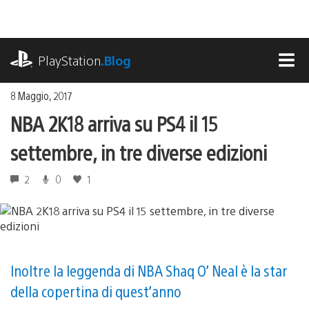
Salta
al
contenuto
playstation.com
PlayStation
.Blog
MEN
8 Maggio, 2017
NBA 2K18 arriva su PS4 il 15
settembre, in tre diverse edizioni
2
0
1
Inoltre la leggenda di NBA Shaq O’ Neal è la star
della copertina di quest’anno