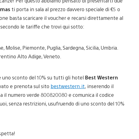
 vacanze! Per questo abbiamo pensato di presentarti due
emas
ti porta in sala al prezzo davvero speciale di €5 o
one basta scaricare il voucher e recarsi direttamente al
 secondo le tariffe che trovi qui sotto:
he, Molise, Piemonte, Puglia, Sardegna, Sicilia, Umbria.
Trentino Alto Adige, Veneto.
 uno sconto del 10% su tutti gli hotel
Best Western
ervato e prenota sul sito
bestwestern.it
, inserendo il
ama il numero verde 800820080 e comunica il codice
vuoi, senza restrizioni, usufruendo di uno sconto del 10%
spetta!