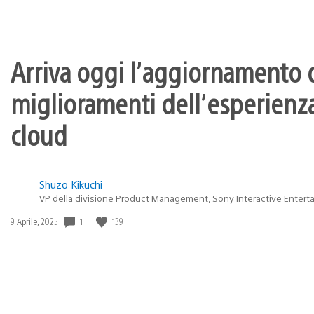
Arriva oggi l’aggiornamento d
miglioramenti dell’esperienza
cloud
Shuzo Kikuchi
VP della divisione Product Management, Sony Interactive Entert
1
139
Data
9 Aprile, 2025
di
pubblicazione: