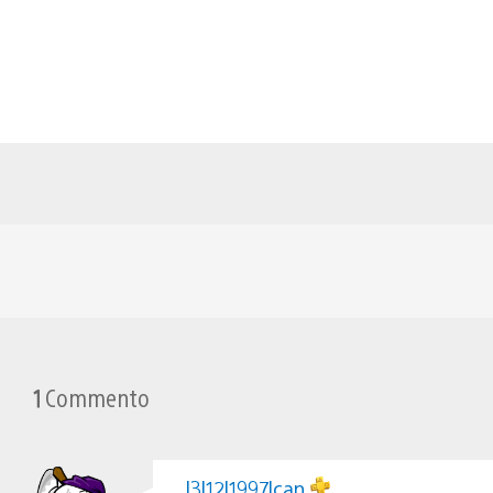
1
Commento
l3l12l1997lcan