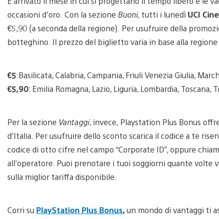
È arrivato il mese in cui si progettano il tempo libero e le
occasioni d’oro. Con la sezione
Buoni,
tutti i lunedì
UCI Cin
€5,90 (a seconda della regione). Per usufruire della promozi
botteghino. Il prezzo del biglietto varia in base alla regione
€5
:Basilicata, Calabria, Campania, Friuli Venezia Giulia, Marc
€5,90
: Emilia Romagna, Lazio, Liguria, Lombardia, Toscana, 
Per la sezione
Vantaggi
, invece,
Playstation Plus Bonus offre
d’Italia. Per usufruire dello sconto scarica il codice a te ris
codice di otto cifre nel campo “Corporate ID”, oppure chi
all’operatore. Puoi prenotare i tuoi soggiorni quante volte 
sulla miglior tariffa disponibile.
Corri su
PlayStation Plus Bonus
,
un mondo di vantaggi ti a