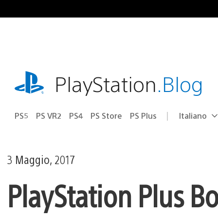
Salta
al
contenuto
playstation.com
PlayStation
.Blog
PS5
PS VR2
PS4
PS Store
PS Plus
Italiano
Seleziona
Regione
una
attuale:
Regione
3 Maggio, 2017
PlayStation Plus B