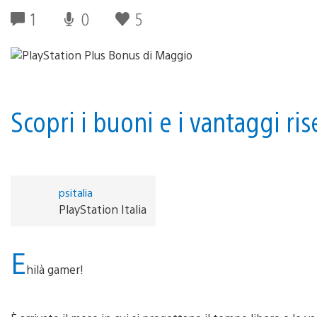
1
0
5
Scopri i buoni e i vantaggi ri
psitalia
PlayStation Italia
E
hilà gamer!