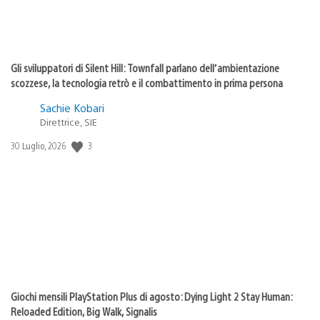
Gli sviluppatori di Silent Hill: Townfall parlano dell’ambientazione
scozzese, la tecnologia retrò e il combattimento in prima persona
Sachie Kobari
Direttrice, SIE
3
Data
30 Luglio, 2026
di
pubblicazione:
Giochi mensili PlayStation Plus di agosto: Dying Light 2 Stay Human:
Reloaded Edition, Big Walk, Signalis