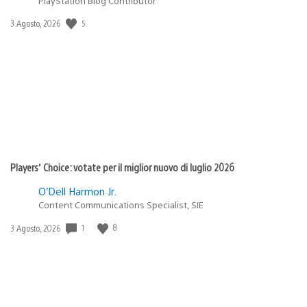
PlayStation Blog Contributor
5
Data
3 Agosto, 2026
di
pubblicazione:
Players’ Choice: votate per il miglior nuovo di luglio 2026
O’Dell Harmon Jr.
Content Communications Specialist, SIE
1
8
Data
3 Agosto, 2026
di
pubblicazione: