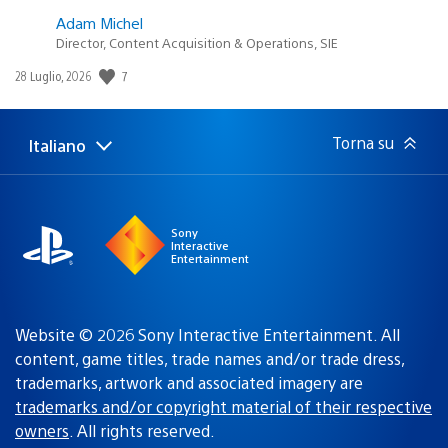
Adam Michel
Director, Content Acquisition & Operations, SIE
7
Data
28 Luglio, 2026
di
pubblicazione:
Torna su
Italiano
Seleziona
Regione
una
attuale:
Regione
Sony
Interactive
Entertainment
Website © 2026 Sony Interactive Entertainment. All
content, game titles, trade names and/or trade dress,
trademarks, artwork and associated imagery are
trademarks and/or copyright material of their respective
owners
. All rights reserved.