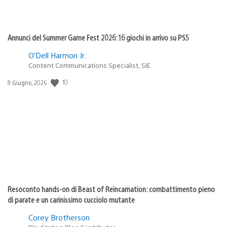
Annunci del Summer Game Fest 2026: 16 giochi in arrivo su PS5
O’Dell Harmon Jr.
Content Communications Specialist, SIE
10
Data
8 Giugno, 2026
di
pubblicazione:
Resoconto hands-on di Beast of Reincarnation: combattimento pieno
di parate e un carinissimo cucciolo mutante
Corey Brotherson