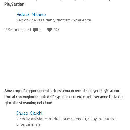
PlayStation
Hideaki Nishino
Senior Vice President, Platform Experience
4
130
Data
12 Settembre, 2024
di
pubblicazione:
Arriva oggi l’aggiornamento di sistema di remote player PlayStation
Portal con miglioramenti dell’esperienza utente nella versione beta dei
giochi in streaming nel cloud
Shuzo Kikuchi
VP della divisione Product Management, Sony Interactive
Entertainment