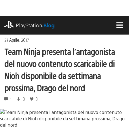
Salta
al
contenuto
playstation.com
PlayStation
.Blog
MEN
27 Aprile, 2017
Team Ninja presenta l’antagonista
del nuovo contenuto scaricabile di
Nioh disponibile da settimana
prossima, Drago del nord
1
0
3