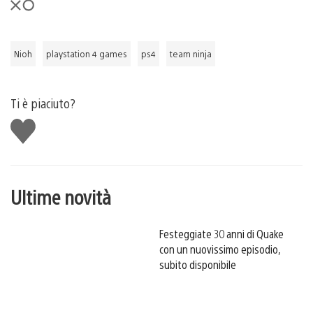
Nioh
playstation 4 games
ps4
team ninja
Ti è piaciuto?
Mi
piace
Ultime novità
Festeggiate 30 anni di Quake
con un nuovissimo episodio,
subito disponibile