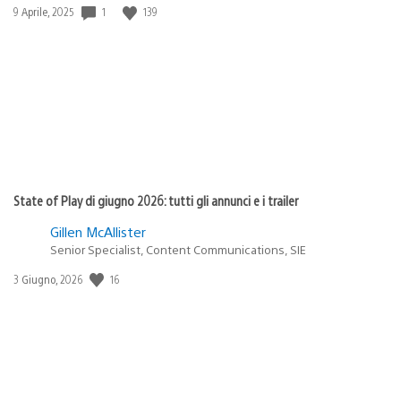
1
139
Data
9 Aprile, 2025
di
pubblicazione:
State of Play di giugno 2026: tutti gli annunci e i trailer
Gillen McAllister
Senior Specialist, Content Communications, SIE
16
Data
3 Giugno, 2026
di
pubblicazione: