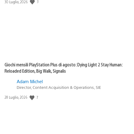
3
Data
30 Luglio, 2026
di
pubblicazione:
Giochi mensili PlayStation Plus di agosto: Dying Light 2 Stay Human:
Reloaded Edition, Big Walk, Signalis
Adam Michel
Director, Content Acquisition & Operations, SIE
7
Data
28 Luglio, 2026
di
pubblicazione: