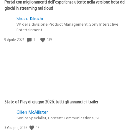
Portal con miglioramenti dell’esperienza utente nella versione beta dei
giochi in streaming nel cloud
Shuzo Kikuchi
VP della divisione Product Management, Sony Interactive
Entertainment
1
139
Data
9 Aprile, 2025
di
pubblicazione:
State of Play di giugno 2026: tutti gli annunci e i trailer
Gillen McAllister
Senior Specialist, Content Communications, SIE
16
Data
3 Giugno, 2026