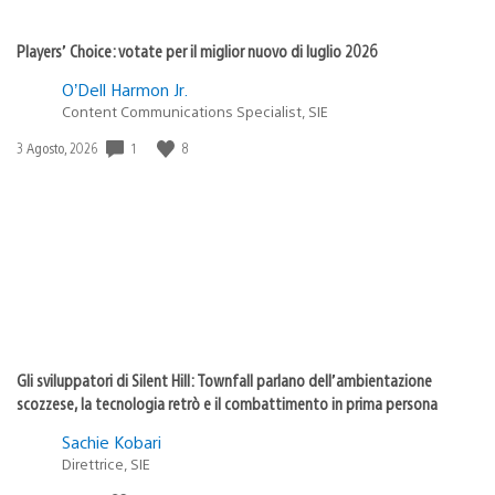
Players’ Choice: votate per il miglior nuovo di luglio 2026
O’Dell Harmon Jr.
Content Communications Specialist, SIE
1
8
Data
3 Agosto, 2026
di
pubblicazione:
Gli sviluppatori di Silent Hill: Townfall parlano dell’ambientazione
scozzese, la tecnologia retrò e il combattimento in prima persona
Sachie Kobari
Direttrice, SIE