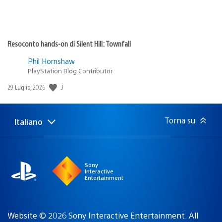
Resoconto hands-on di Silent Hill: Townfall
Phil Hornshaw
PlayStation Blog Contributor
3
Data
29 Luglio, 2026
di
pubblicazione:
Torna su
Italiano
Seleziona
Regione
una
attuale:
Regione
Sony
Interactive
Entertainment
Website © 2026 Sony Interactive Entertainment. All