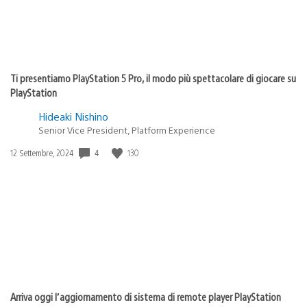
Ti presentiamo PlayStation 5 Pro, il modo più spettacolare di giocare su
PlayStation
Hideaki Nishino
Senior Vice President, Platform Experience
4
130
Data
12 Settembre, 2024
di
pubblicazione:
Arriva oggi l’aggiornamento di sistema di remote player PlayStation