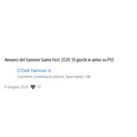
di
pubblicazione:
Annunci del Summer Game Fest 2026: 16 giochi in arrivo su PS5
O’Dell Harmon Jr.
Content Communications Specialist, SIE
10
Data
8 Giugno, 2026
di
pubblicazione: