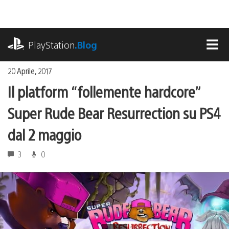
Salta
al
contenuto
playstation.com
PlayStation
.Blog
MEN
20 Aprile, 2017
Il platform “follemente hardcore”
Super Rude Bear Resurrection su PS4
dal 2 maggio
3
0