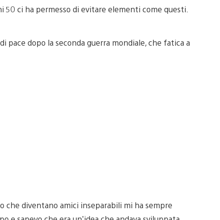
nni 50 ci ha permesso di evitare elementi come questi.
di pace dopo la seconda guerra mondiale, che fatica a
oro che diventano amici inseparabili mi ha sempre
o e sapevo che era un’idea che andava sviluppata.