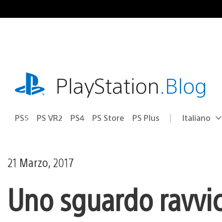
Salta
al
contenuto
playstation.com
PlayStation
.Blog
PS5
PS VR2
PS4
PS Store
PS Plus
Italiano
Seleziona
Regione
una
attuale:
Regione
21 Marzo, 2017
Uno sguardo ravvic