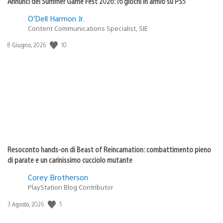
Annunci del Summer Game Fest 2026: 16 giochi in arrivo su PS5
O’Dell Harmon Jr.
Content Communications Specialist, SIE
10
Data
8 Giugno, 2026
di
pubblicazione:
Resoconto hands-on di Beast of Reincarnation: combattimento pieno
di parate e un carinissimo cucciolo mutante
Corey Brotherson
PlayStation Blog Contributor
5
Data
3 Agosto, 2026
di
pubblicazione: