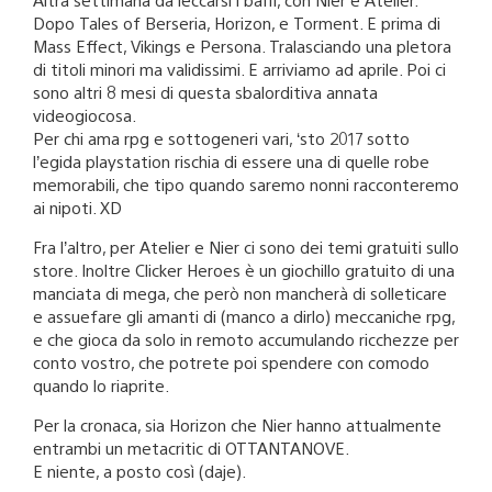
Dopo Tales of Berseria, Horizon, e Torment. E prima di
Mass Effect, Vikings e Persona. Tralasciando una pletora
di titoli minori ma validissimi. E arriviamo ad aprile. Poi ci
sono altri 8 mesi di questa sbalorditiva annata
videogiocosa.
Per chi ama rpg e sottogeneri vari, ‘sto 2017 sotto
l’egida playstation rischia di essere una di quelle robe
memorabili, che tipo quando saremo nonni racconteremo
ai nipoti. XD
Fra l’altro, per Atelier e Nier ci sono dei temi gratuiti sullo
store. Inoltre Clicker Heroes è un giochillo gratuito di una
manciata di mega, che però non mancherà di solleticare
e assuefare gli amanti di (manco a dirlo) meccaniche rpg,
e che gioca da solo in remoto accumulando ricchezze per
conto vostro, che potrete poi spendere con comodo
quando lo riaprite.
Per la cronaca, sia Horizon che Nier hanno attualmente
entrambi un metacritic di OTTANTANOVE.
E niente, a posto così (daje).