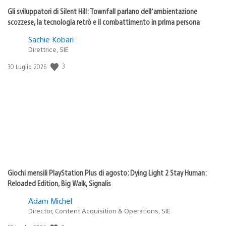
Gli sviluppatori di Silent Hill: Townfall parlano dell’ambientazione
scozzese, la tecnologia retrò e il combattimento in prima persona
Sachie Kobari
Direttrice, SIE
3
Data
30 Luglio, 2026
di
pubblicazione:
Giochi mensili PlayStation Plus di agosto: Dying Light 2 Stay Human:
Reloaded Edition, Big Walk, Signalis
Adam Michel
Director, Content Acquisition & Operations, SIE