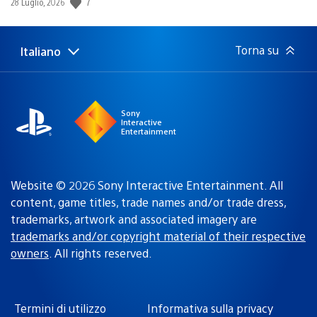
7
Data
28 Luglio, 2026
di
pubblicazione:
Torna su
Italiano
Seleziona
Regione
una
attuale:
Regione
Sony
Interactive
Entertainment
Website © 2026 Sony Interactive Entertainment. All
content, game titles, trade names and/or trade dress,
trademarks, artwork and associated imagery are
trademarks and/or copyright material of their respective
owners
. All rights reserved.
Termini di utilizzo
Informativa sulla privacy