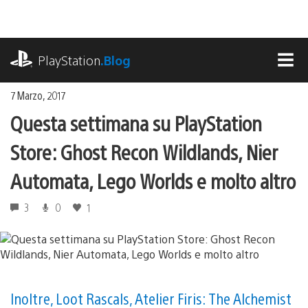
Salta
al
contenuto
playstation.com
PlayStation
.Blog
MEN
7 Marzo, 2017
Questa settimana su PlayStation
Store: Ghost Recon Wildlands, Nier
Automata, Lego Worlds e molto altro
3
0
1
Inoltre, Loot Rascals, Atelier Firis: The Alchemist