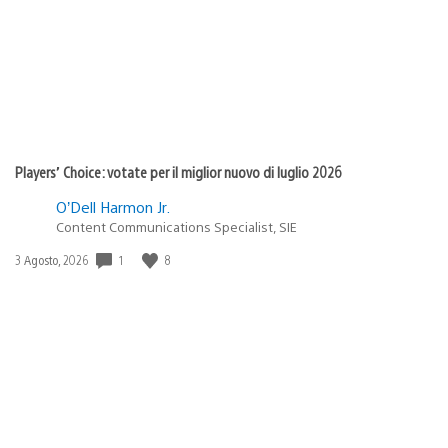
Players’ Choice: votate per il miglior nuovo di luglio 2026
O’Dell Harmon Jr.
Content Communications Specialist, SIE
1
8
Data
3 Agosto, 2026
di
pubblicazione: