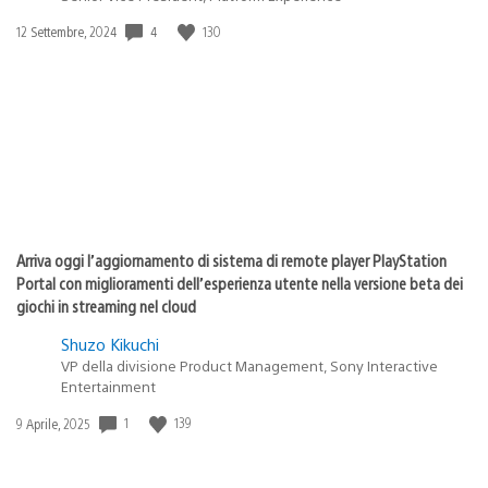
4
130
Data
12 Settembre, 2024
di
pubblicazione:
Arriva oggi l’aggiornamento di sistema di remote player PlayStation
Portal con miglioramenti dell’esperienza utente nella versione beta dei
giochi in streaming nel cloud
Shuzo Kikuchi
VP della divisione Product Management, Sony Interactive
Entertainment
1
139
Data
9 Aprile, 2025
di
pubblicazione: