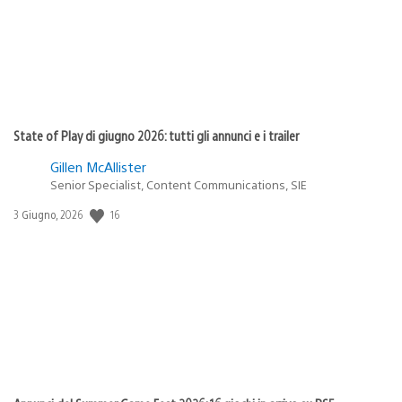
State of Play di giugno 2026: tutti gli annunci e i trailer
Gillen McAllister
Senior Specialist, Content Communications, SIE
16
Data
3 Giugno, 2026
di
pubblicazione: