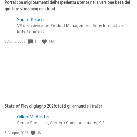
Portal con miglioramenti dell’esperienza utente nella versione beta dei
giochi in streaming nel cloud
Shuzo Kikuchi
VP della divisione Product Management, Sony Interactive
Entertainment
1
139
Data
9 Aprile, 2025
di
pubblicazione:
State of Play di giugno 2026: tutti gli annunci e i trailer
Gillen McAllister
Senior Specialist, Content Communications, SIE
16
Data
3 Giugno, 2026