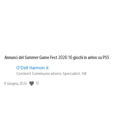
di
pubblicazione:
Annunci del Summer Game Fest 2026: 16 giochi in arrivo su PS5
O’Dell Harmon Jr.
Content Communications Specialist, SIE
10
Data
8 Giugno, 2026
di
pubblicazione: