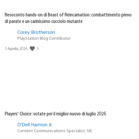
Resoconto hands-on di Beast of Reincarnation: combattimento pieno
di parate e un carinissimo cucciolo mutante
Corey Brotherson
PlayStation Blog Contributor
5
Data
3 Agosto, 2026
di
pubblicazione:
Players’ Choice: votate per il miglior nuovo di luglio 2026
O’Dell Harmon Jr.
Content Communications Specialist, SIE