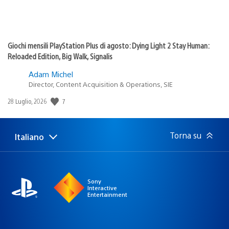
Giochi mensili PlayStation Plus di agosto: Dying Light 2 Stay Human:
Reloaded Edition, Big Walk, Signalis
Adam Michel
Director, Content Acquisition & Operations, SIE
7
Data
28 Luglio, 2026
di
pubblicazione:
Torna su
Italiano
Seleziona
Regione
una
attuale:
Regione
Sony
Interactive
Entertainment