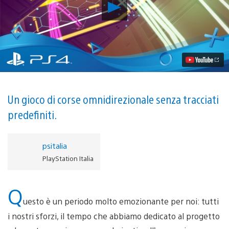
Riproduci
video
Lightfield
porterà
le
iperfuturistiche
corse
di
precisione
omnidirezionale
su
Un gioco di corse omnidirezionale senza tracciati
PS4
predefiniti.
psitalia
PlayStation Italia
Q
uesto è un periodo molto emozionante per noi: tutti
i nostri sforzi, il tempo che abbiamo dedicato al progetto