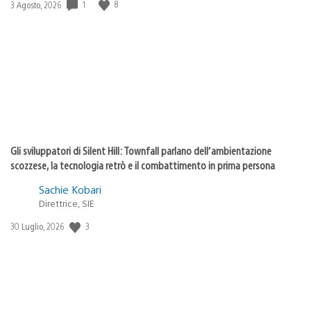
1
8
Data
3 Agosto, 2026
di
pubblicazione:
Gli sviluppatori di Silent Hill: Townfall parlano dell’ambientazione
scozzese, la tecnologia retrò e il combattimento in prima persona
Sachie Kobari
Direttrice, SIE
3
Data
30 Luglio, 2026
di
pubblicazione: