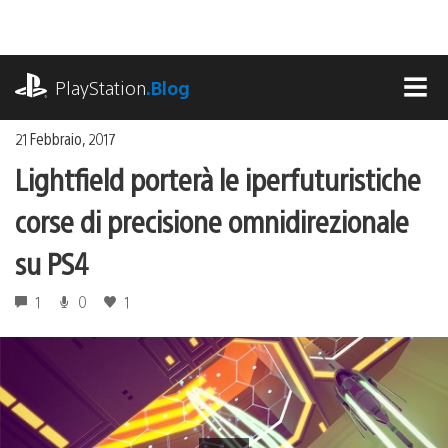
Salta
al
contenuto
playstation.com
PlayStation
.Blog
MEN
21 Febbraio, 2017
Lightfield porterà le iperfuturistiche
corse di precisione omnidirezionale
su PS4
1
0
1