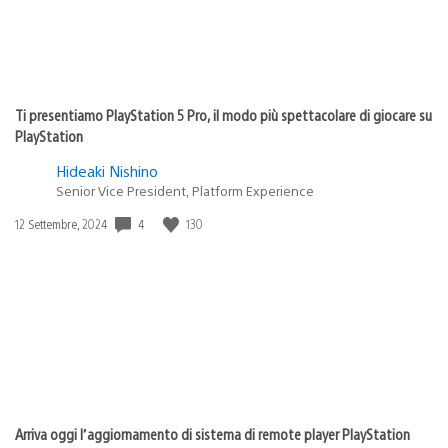
Ti presentiamo PlayStation 5 Pro, il modo più spettacolare di giocare su
PlayStation
Hideaki Nishino
Senior Vice President, Platform Experience
4
130
Data
12 Settembre, 2024
di
pubblicazione:
Arriva oggi l’aggiornamento di sistema di remote player PlayStation