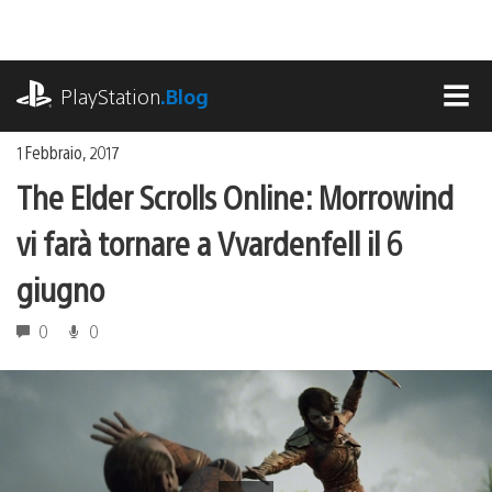
Salta
al
contenuto
playstation.com
PlayStation
.Blog
MEN
1 Febbraio, 2017
The Elder Scrolls Online: Morrowind
vi farà tornare a Vvardenfell il 6
giugno
0
0