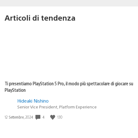
Articoli di tendenza
Ti presentiamo PlayStation 5 Pro, il modo più spettacolare di giocare su
PlayStation
Hideaki Nishino
Senior Vice President, Platform Experience
4
130
Data
12 Settembre, 2024
di
pubblicazione: