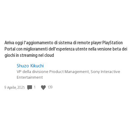
Arriva oggi l’aggiornamento di sistema di remote player PlayStation
Portal con miglioramenti dell’esperienza utente nella versione beta dei
giochi in streaming nel cloud
Shuzo Kikuchi
VP della divisione Product Management, Sony Interactive
Entertainment
1
139
Data
9 Aprile, 2025
di
pubblicazione: