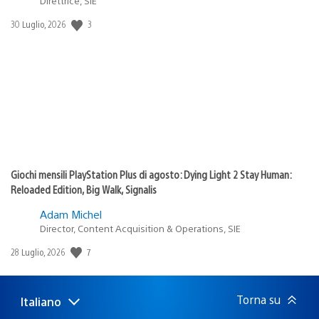
Direttrice, SIE
3
Data
30 Luglio, 2026
di
pubblicazione:
Giochi mensili PlayStation Plus di agosto: Dying Light 2 Stay Human:
Reloaded Edition, Big Walk, Signalis
Adam Michel
Director, Content Acquisition & Operations, SIE
7
Data
28 Luglio, 2026
di
pubblicazione:
Torna su
Italiano
Seleziona
Regione
una
attuale: