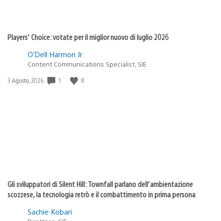
Players’ Choice: votate per il miglior nuovo di luglio 2026
O’Dell Harmon Jr.
Content Communications Specialist, SIE
1
8
Data
3 Agosto, 2026
di
pubblicazione:
Gli sviluppatori di Silent Hill: Townfall parlano dell’ambientazione
scozzese, la tecnologia retrò e il combattimento in prima persona
Sachie Kobari