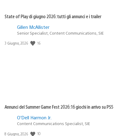
State of Play di giugno 2026: tutti gli annunci e i trailer
Gillen McAllister
Senior Specialist, Content Communications, SIE
16
Data
3 Giugno, 2026
di
pubblicazione:
Annunci del Summer Game Fest 2026: 16 giochi in arrivo su PS5
O’Dell Harmon Jr.
Content Communications Specialist, SIE
10
Data
8 Giugno, 2026