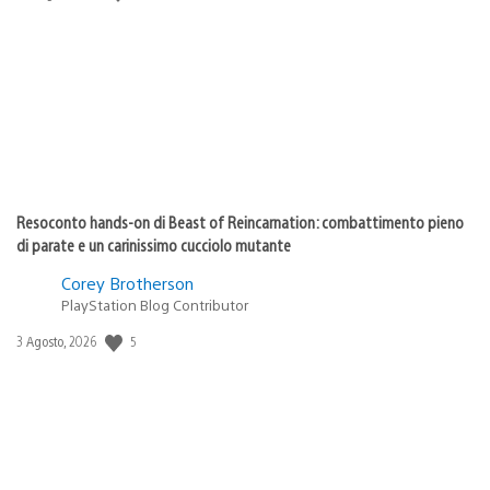
di
pubblicazione:
Resoconto hands-on di Beast of Reincarnation: combattimento pieno
di parate e un carinissimo cucciolo mutante
Corey Brotherson
PlayStation Blog Contributor
5
Data
3 Agosto, 2026
di
pubblicazione: