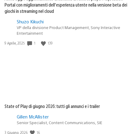
Portal con miglioramenti dell’esperienza utente nella versione beta dei
giochi in streaming nel cloud
Shuzo Kikuchi
VP della divisione Product Management, Sony Interactive
Entertainment
1
139
Data
9 Aprile, 2025
di
pubblicazione:
State of Play di giugno 2026: tutti gli annunci e i trailer
Gillen McAllister
Senior Specialist, Content Communications, SIE
16
Data
3 Giugno, 2026