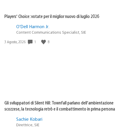
Players’ Choice: votate per il miglior nuovo di luglio 2026
O’Dell Harmon Jr.
Content Communications Specialist, SIE
1
8
Data
3 Agosto, 2026
di
pubblicazione:
Gli sviluppatori di Silent Hill: Townfall parlano dell’ambientazione
scozzese, la tecnologia retrò e il combattimento in prima persona
Sachie Kobari
Direttrice, SIE