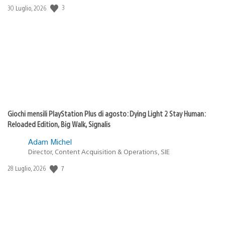
3
Data
30 Luglio, 2026
di
pubblicazione:
Giochi mensili PlayStation Plus di agosto: Dying Light 2 Stay Human:
Reloaded Edition, Big Walk, Signalis
Adam Michel
Director, Content Acquisition & Operations, SIE
7
Data
28 Luglio, 2026
di
pubblicazione: