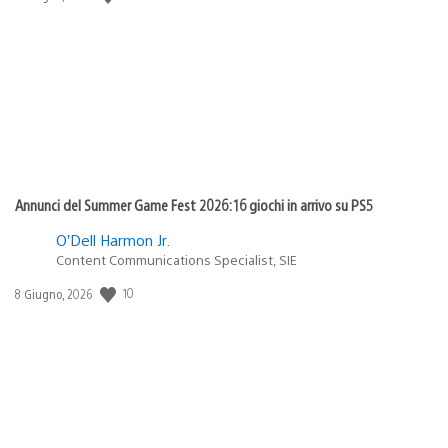
di
pubblicazione:
Annunci del Summer Game Fest 2026: 16 giochi in arrivo su PS5
O’Dell Harmon Jr.
Content Communications Specialist, SIE
10
Data
8 Giugno, 2026
di
pubblicazione: