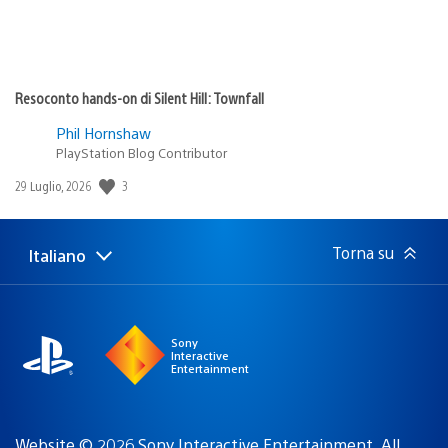
Resoconto hands-on di Silent Hill: Townfall
Phil Hornshaw
PlayStation Blog Contributor
3
Data
29 Luglio, 2026
di
pubblicazione:
Torna su
Italiano
Seleziona
Regione
una
attuale:
Regione
Sony
Interactive
Entertainment
Website © 2026 Sony Interactive Entertainment. All