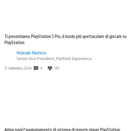
Ti presentiamo PlayStation 5 Pro, il modo più spettacolare di giocare su
PlayStation
Hideaki Nishino
Senior Vice President, Platform Experience
4
130
Data
12 Settembre, 2024
di
pubblicazione:
Arriva oggi l’aggiornamento di sistema di remote player PlayStation