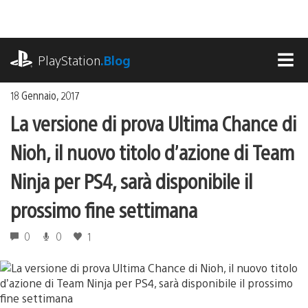
Salta
al
contenuto
playstation.com
PlayStation
.Blog
MEN
18 Gennaio, 2017
La versione di prova Ultima Chance di
Nioh, il nuovo titolo d’azione di Team
Ninja per PS4, sarà disponibile il
prossimo fine settimana
0
0
1