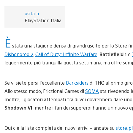
psitalia
PlayStation Italia
È
stata una stagione densa di grandi uscite per lo Store fino
Dishonored 2
,
Call of Duty: Infinite Warfare
,
Battlefield 1
e
leggermente più tranquilla questa settimana, ma offre semp
Se vi siete persi l’eccellente
Darksiders
di THQ al primo giro
Allo stesso modo, Frictional Games di
SOMA
sta rivedendo l
Inoltre, i giocatori attempati tra di voi dovrebbero dare uno
Shodown VI
,
mentre i fan dei supereroi hanno un nuovo epi
Qui c’è la lista completa dei nuovi arrivi – andate su
store.p