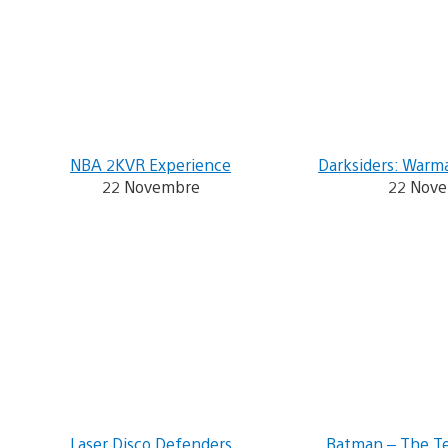
NBA 2KVR Experience
Darksiders: Warm
22 Novembre
22 Nov
Laser Disco Defenders
Batman – The Tel