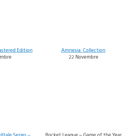
astered Edition
Amnesia: Collection
embre
22 Novembre
ltale Series –
Rocket League – Game of the Year