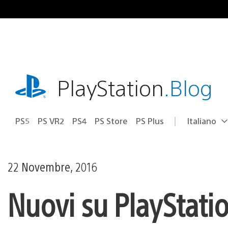
Salta
al
contenuto
playstation.com
PlayStation
.Blog
PS5
PS VR2
PS4
PS Store
PS Plus
Italiano
Seleziona
Regione
una
attuale:
Regione
22 Novembre, 2016
Nuovi su PlayStati