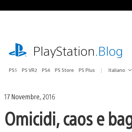
Salta
al
contenuto
playstation.com
PlayStation
.Blog
PS5
PS VR2
PS4
PS Store
PS Plus
Italiano
Seleziona
Regione
una
attuale:
Regione
17 Novembre, 2016
Omicidi, caos e bag