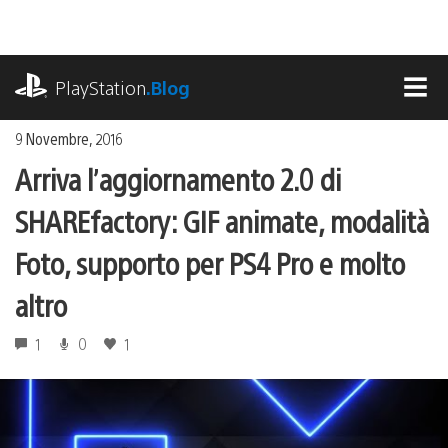
Salta
al
contenuto
playstation.com
PlayStation
.Blog
MEN
9 Novembre, 2016
Arriva l’aggiornamento 2.0 di
SHAREfactory: GIF animate, modalità
Foto, supporto per PS4 Pro e molto
altro
1
0
1