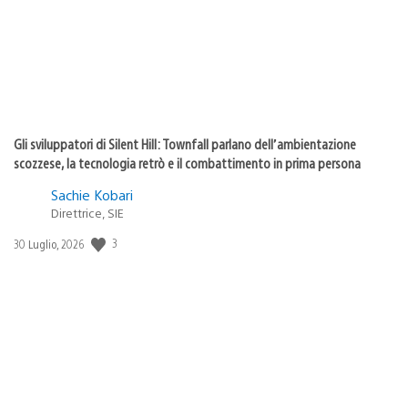
Gli sviluppatori di Silent Hill: Townfall parlano dell’ambientazione
scozzese, la tecnologia retrò e il combattimento in prima persona
Sachie Kobari
Direttrice, SIE
3
Data
30 Luglio, 2026
di
pubblicazione: