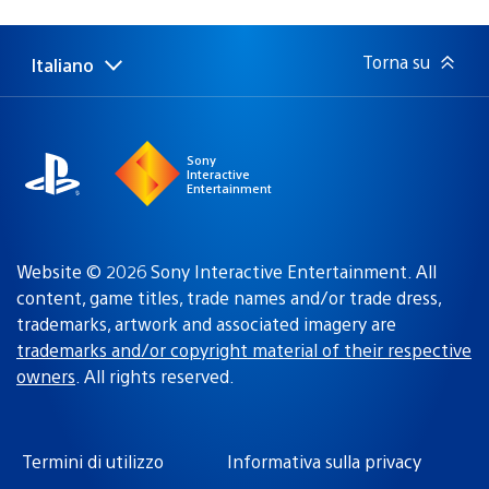
di
pubblicazione:
Torna su
Italiano
Seleziona
Regione
una
attuale:
Regione
Sony
Interactive
Entertainment
Website © 2026 Sony Interactive Entertainment. All
content, game titles, trade names and/or trade dress,
trademarks, artwork and associated imagery are
trademarks and/or copyright material of their respective
owners
. All rights reserved.
Termini di utilizzo
Informativa sulla privacy