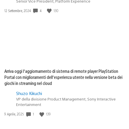
Senior Vice President, Platform Experience
4
130
Data
12 Settembre, 2024
di
pubblicazione:
Arriva oggi l’aggiornamento di sistema di remote player PlayStation
Portal con miglioramenti dell’esperienza utente nella versione beta dei
giochi in streaming nel cloud
Shuzo Kikuchi
VP della divisione Product Management, Sony Interactive
Entertainment
1
139
Data
9 Aprile, 2025
di
pubblicazione: