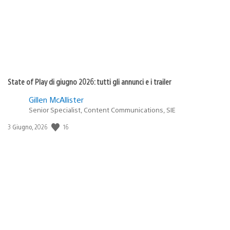
State of Play di giugno 2026: tutti gli annunci e i trailer
Gillen McAllister
Senior Specialist, Content Communications, SIE
16
Data
3 Giugno, 2026
di
pubblicazione: