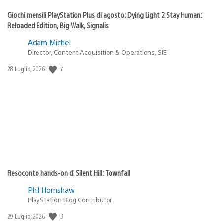
Giochi mensili PlayStation Plus di agosto: Dying Light 2 Stay Human:
Reloaded Edition, Big Walk, Signalis
Adam Michel
Director, Content Acquisition & Operations, SIE
7
Data
28 Luglio, 2026
di
pubblicazione:
Resoconto hands-on di Silent Hill: Townfall
Phil Hornshaw
PlayStation Blog Contributor
3
Data
29 Luglio, 2026