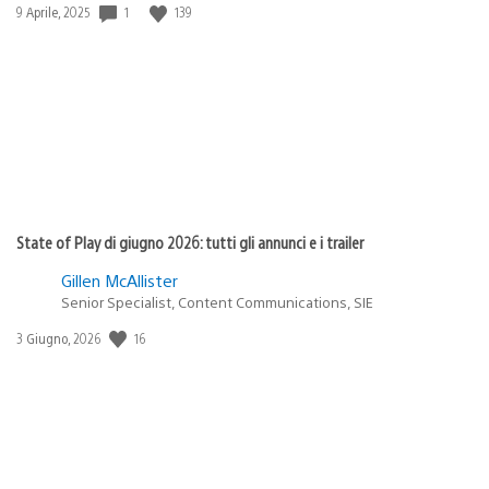
1
139
Data
9 Aprile, 2025
di
pubblicazione:
State of Play di giugno 2026: tutti gli annunci e i trailer
Gillen McAllister
Senior Specialist, Content Communications, SIE
16
Data
3 Giugno, 2026
di
pubblicazione: