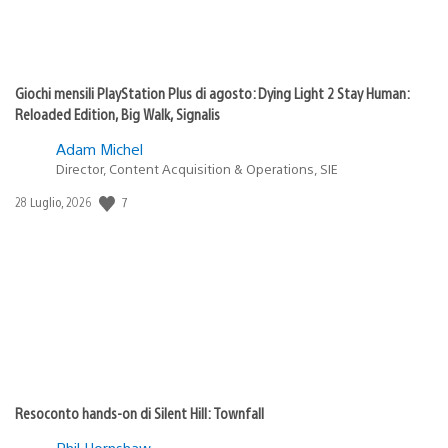
Giochi mensili PlayStation Plus di agosto: Dying Light 2 Stay Human:
Reloaded Edition, Big Walk, Signalis
Adam Michel
Director, Content Acquisition & Operations, SIE
7
Data
28 Luglio, 2026
di
pubblicazione:
Resoconto hands-on di Silent Hill: Townfall
Phil Hornshaw