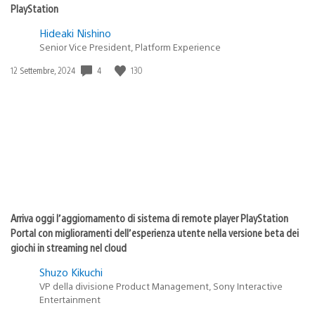
PlayStation
Hideaki Nishino
Senior Vice President, Platform Experience
4
130
Data
12 Settembre, 2024
di
pubblicazione:
Arriva oggi l’aggiornamento di sistema di remote player PlayStation
Portal con miglioramenti dell’esperienza utente nella versione beta dei
giochi in streaming nel cloud
Shuzo Kikuchi
VP della divisione Product Management, Sony Interactive
Entertainment