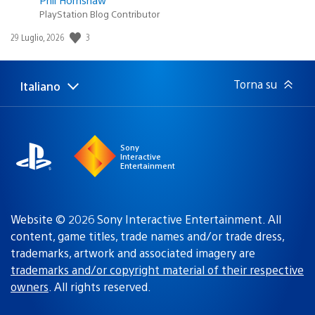
PlayStation Blog Contributor
3
Data
29 Luglio, 2026
di
pubblicazione:
Torna su
Italiano
Seleziona
Regione
una
attuale:
Regione
Sony
Interactive
Entertainment
Website © 2026 Sony Interactive Entertainment. All
content, game titles, trade names and/or trade dress,
trademarks, artwork and associated imagery are
trademarks and/or copyright material of their respective
owners
. All rights reserved.