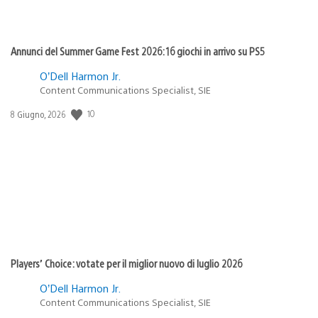
Annunci del Summer Game Fest 2026: 16 giochi in arrivo su PS5
O’Dell Harmon Jr.
Content Communications Specialist, SIE
10
Data
8 Giugno, 2026
di
pubblicazione:
Players’ Choice: votate per il miglior nuovo di luglio 2026
O’Dell Harmon Jr.
Content Communications Specialist, SIE