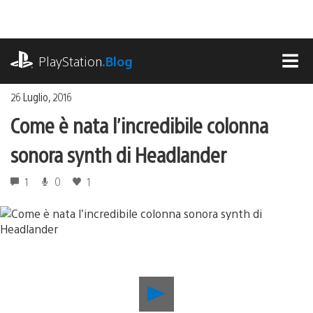
Salta
al
contenuto
playstation.com
PlayStation
.Blog
MEN
26 Luglio, 2016
Come è nata l’incredibile colonna
sonora synth di Headlander
1
0
1
Riproduci
video