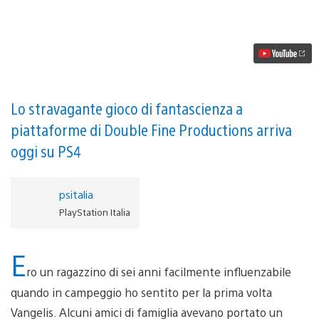
Come
è
nata
l’incredibile
colonna
sonora
synth
di
Headlander
Lo stravagante gioco di fantascienza a
piattaforme di Double Fine Productions arriva
oggi su PS4
psitalia
PlayStation Italia
E
ro un ragazzino di sei anni facilmente influenzabile
quando in campeggio ho sentito per la prima volta
Vangelis. Alcuni amici di famiglia avevano portato un