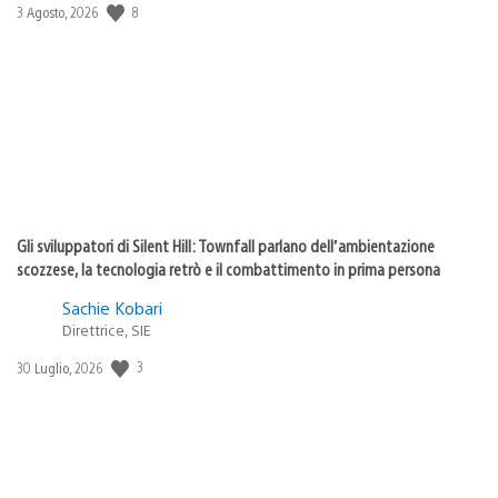
8
Data
3 Agosto, 2026
di
pubblicazione:
Gli sviluppatori di Silent Hill: Townfall parlano dell’ambientazione
scozzese, la tecnologia retrò e il combattimento in prima persona
Sachie Kobari
Direttrice, SIE
3
Data
30 Luglio, 2026
di
pubblicazione: