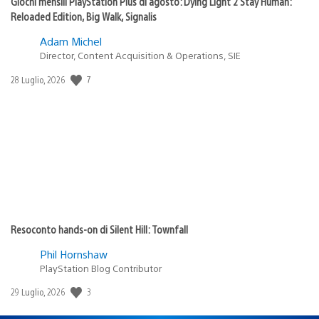
Giochi mensili PlayStation Plus di agosto: Dying Light 2 Stay Human:
Reloaded Edition, Big Walk, Signalis
Adam Michel
Director, Content Acquisition & Operations, SIE
7
Data
28 Luglio, 2026
di
pubblicazione:
Resoconto hands-on di Silent Hill: Townfall
Phil Hornshaw
PlayStation Blog Contributor
3
Data
29 Luglio, 2026
di
pubblicazione: