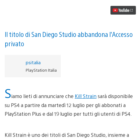
su
PS4
il
12
luglio!
Il titolo di San Diego Studio abbandona l'Accesso
privato
psitalia
PlayStation Italia
S
iamo lieti di annunciare che
Kill Strain
sarà disponibile
su PS4 a partire da martedì 12 luglio per gli abbonati a
PlayStation Plus e dal 19 luglio per tutti gli utenti di PS4.
Kill Strain è uno dei titoli di San Diego Studio, insieme a