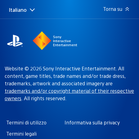
Torna su
Italiano
Seleziona
Regione
una
attuale:
Regione
Sony
Interactive
Entertainment
Website © 2026 Sony Interactive Entertainment. All
content, game titles, trade names and/or trade dress,
trademarks, artwork and associated imagery are
trademarks and/or copyright material of their respective
owners
. All rights reserved.
Termini di utilizzo
Informativa sulla privacy
Termini legali