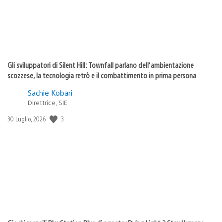
Gli sviluppatori di Silent Hill: Townfall parlano dell’ambientazione
scozzese, la tecnologia retrò e il combattimento in prima persona
Sachie Kobari
Direttrice, SIE
3
Data
30 Luglio, 2026
di
pubblicazione: