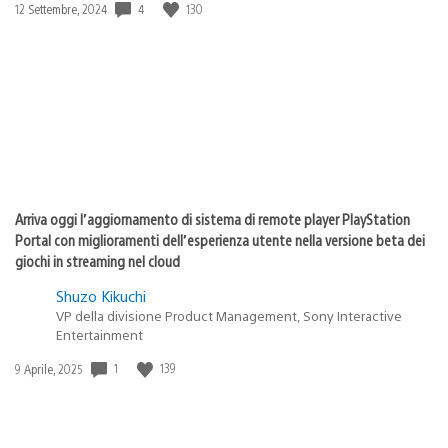
4
130
Data
12 Settembre, 2024
di
pubblicazione:
Arriva oggi l’aggiornamento di sistema di remote player PlayStation
Portal con miglioramenti dell’esperienza utente nella versione beta dei
giochi in streaming nel cloud
Shuzo Kikuchi
VP della divisione Product Management, Sony Interactive
Entertainment
1
139
Data
9 Aprile, 2025
di
pubblicazione: