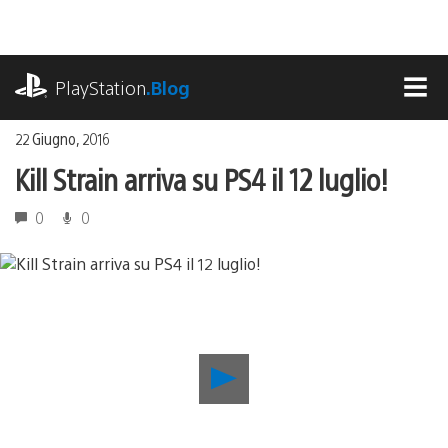
Salta
al
contenuto
playstation.com
PlayStation
.Blog
MEN
22 Giugno, 2016
Kill Strain arriva su PS4 il 12 luglio!
0
0
Riproduci
video
Kill
Strain
arriva