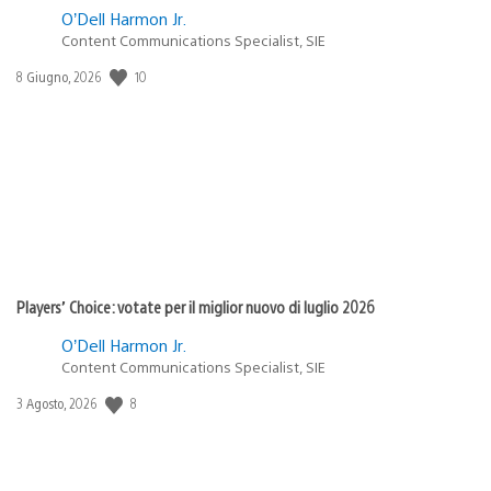
O’Dell Harmon Jr.
Content Communications Specialist, SIE
10
Data
8 Giugno, 2026
di
pubblicazione:
Players’ Choice: votate per il miglior nuovo di luglio 2026
O’Dell Harmon Jr.
Content Communications Specialist, SIE
8
Data
3 Agosto, 2026
di
pubblicazione: