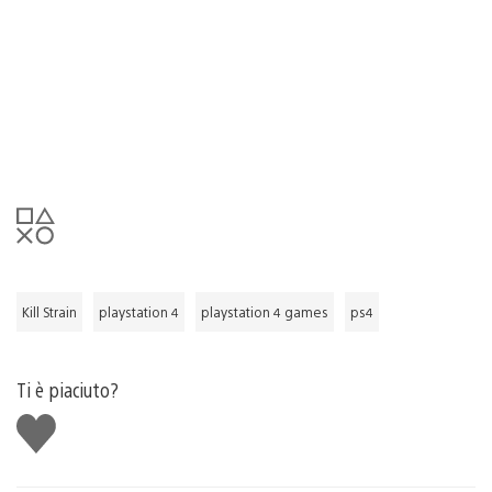
Kill Strain
playstation 4
playstation 4 games
ps4
Ti è piaciuto?
Mi
piace