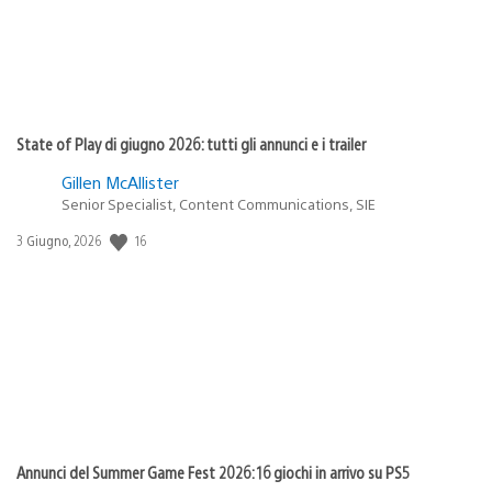
State of Play di giugno 2026: tutti gli annunci e i trailer
Gillen McAllister
Senior Specialist, Content Communications, SIE
16
Data
3 Giugno, 2026
di
pubblicazione:
Annunci del Summer Game Fest 2026: 16 giochi in arrivo su PS5