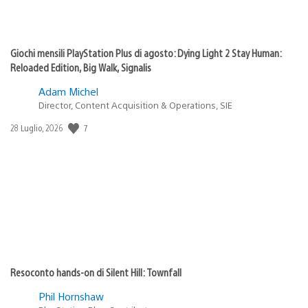
Giochi mensili PlayStation Plus di agosto: Dying Light 2 Stay Human:
Reloaded Edition, Big Walk, Signalis
Adam Michel
Director, Content Acquisition & Operations, SIE
7
Data
28 Luglio, 2026
di
pubblicazione:
Resoconto hands-on di Silent Hill: Townfall
Phil Hornshaw