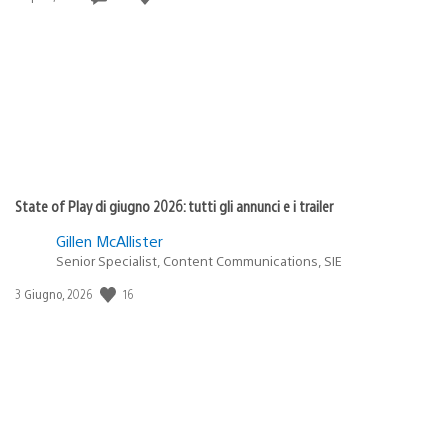
di
pubblicazione:
State of Play di giugno 2026: tutti gli annunci e i trailer
Gillen McAllister
Senior Specialist, Content Communications, SIE
16
Data
3 Giugno, 2026
di
pubblicazione: