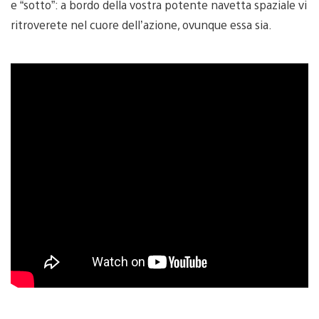
e “sotto”: a bordo della vostra potente navetta spaziale vi
ritroverete nel cuore dell’azione, ovunque essa sia.