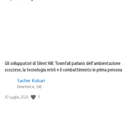
di
pubblicazione:
Gli sviluppatori di Silent Hill: Townfall parlano dell’ambientazione
scozzese, la tecnologia retrò e il combattimento in prima persona
Sachie Kobari
Direttrice, SIE
3
Data
30 Luglio, 2026
di
pubblicazione: