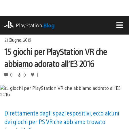
Salta
al
contenuto
playstation.com
PlayStation
.Blog
MEN
21 Giugno, 2016
15 giochi per PlayStation VR che
abbiamo adorato all’E3 2016
0
0
1
Direttamente dagli spazi espositivi, ecco alcuni
dei giochi per PS VR che abbiamo trovato