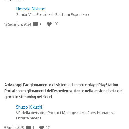
Hideaki Nishino
Senior Vice President, Platform Experience
4
130
Data
12 Settembre, 2024
di
pubblicazione:
Arriva oggi l’aggiornamento di sistema di remote player PlayStation
Portal con miglioramenti dell’esperienza utente nella versione beta dei
giochi in streaming nel cloud
Shuzo Kikuchi
VP della divisione Product Management, Sony Interactive
Entertainment
1
139
Data
9 Aprile, 2025