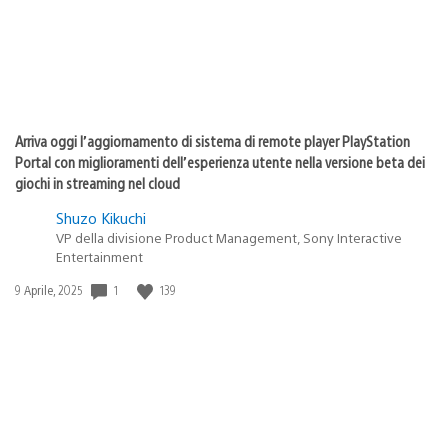
Arriva oggi l’aggiornamento di sistema di remote player PlayStation
Portal con miglioramenti dell’esperienza utente nella versione beta dei
giochi in streaming nel cloud
Shuzo Kikuchi
VP della divisione Product Management, Sony Interactive
Entertainment
1
139
Data
9 Aprile, 2025
di
pubblicazione: