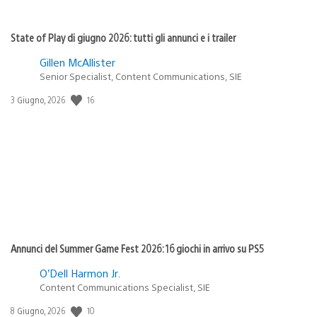
State of Play di giugno 2026: tutti gli annunci e i trailer
Gillen McAllister
Senior Specialist, Content Communications, SIE
16
Data
3 Giugno, 2026
di
pubblicazione:
Annunci del Summer Game Fest 2026: 16 giochi in arrivo su PS5
O’Dell Harmon Jr.
Content Communications Specialist, SIE
10
Data
8 Giugno, 2026