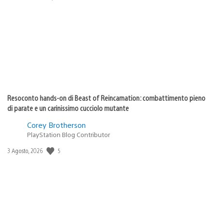
di
pubblicazione:
Resoconto hands-on di Beast of Reincarnation: combattimento pieno
di parate e un carinissimo cucciolo mutante
Corey Brotherson
PlayStation Blog Contributor
5
Data
3 Agosto, 2026
di
pubblicazione: