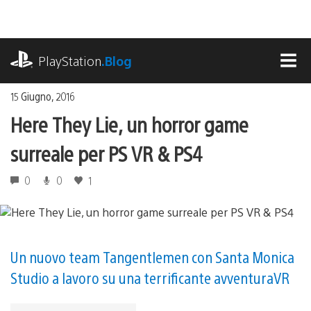
Salta
al
contenuto
playstation.com
PlayStation
.Blog
MEN
15 Giugno, 2016
Here They Lie, un horror game
surreale per PS VR & PS4
0
0
1
Un nuovo team Tangentlemen con Santa Monica
Studio a lavoro su una terrificante avventuraVR