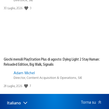
3
Data
30 Luglio, 2026
di
pubblicazione:
Giochi mensili PlayStation Plus di agosto: Dying Light 2 Stay Human:
Reloaded Edition, Big Walk, Signalis
Adam Michel
Director, Content Acquisition & Operations, SIE
7
Data
28 Luglio, 2026
di
pubblicazione:
Torna su
Italiano
Seleziona
Regione
una
attuale: