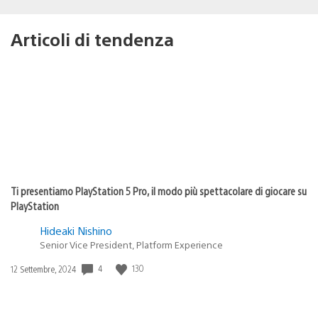
Articoli di tendenza
Ti presentiamo PlayStation 5 Pro, il modo più spettacolare di giocare su
PlayStation
Hideaki Nishino
Senior Vice President, Platform Experience
4
130
Data
12 Settembre, 2024
di
pubblicazione: