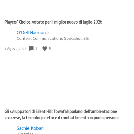
Players’ Choice: votate per il miglior nuovo di luglio 2026
O’Dell Harmon Jr.
Content Communications Specialist, SIE
1
8
Data
3 Agosto, 2026
di
pubblicazione:
Gli sviluppatori di Silent Hill: Townfall parlano dell’ambientazione
scozzese, la tecnologia retrò e il combattimento in prima persona
Sachie Kobari
Direttrice, SIE