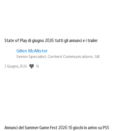
State of Play di giugno 2026: tutti gli annunci e i trailer
Gillen McAllister
Senior Specialist, Content Communications, SIE
16
Data
3 Giugno, 2026
di
pubblicazione:
Annunci del Summer Game Fest 2026: 16 giochi in arrivo su PS5