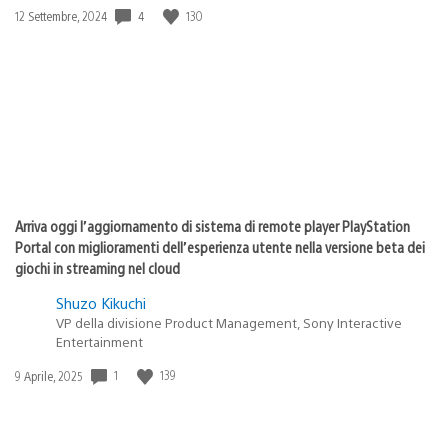
4
130
Data
12 Settembre, 2024
di
pubblicazione:
Arriva oggi l’aggiornamento di sistema di remote player PlayStation
Portal con miglioramenti dell’esperienza utente nella versione beta dei
giochi in streaming nel cloud
Shuzo Kikuchi
VP della divisione Product Management, Sony Interactive
Entertainment
1
139
Data
9 Aprile, 2025
di
pubblicazione: