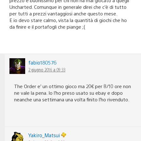
prezzo è buonissimo per chi non ha mai giocato a quegli
Uncharted. Comunque in generale direi che c’è di tutto
per tutti a prezzi vantaggiosi anche questo mese.
E io devo stare calmo, vista la quantità di giochi che ho
da finire e il portafogli che piange ;(
fabio180576
2 giugno 2016 a 09:33
The Order e’ un ottimo gioco ma 20€ per 8/10 ore non
ne vale la pena. Io l’ho preso usato su ebay e dopo
neanche una settimana una volta finito l’ho rivenduto.
Yakiro_Matsui