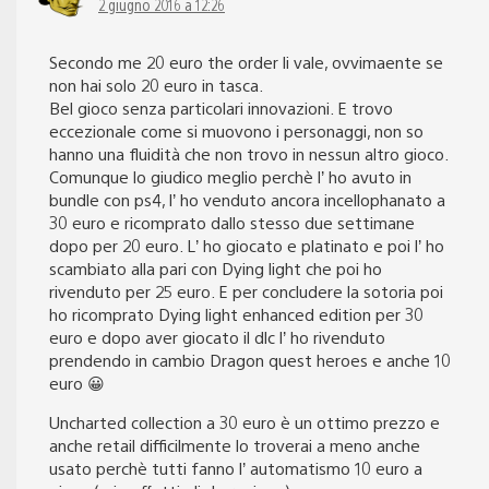
2 giugno 2016 a 12:26
Secondo me 20 euro the order li vale, ovvimaente se
non hai solo 20 euro in tasca.
Bel gioco senza particolari innovazioni. E trovo
eccezionale come si muovono i personaggi, non so
hanno una fluidità che non trovo in nessun altro gioco.
Comunque lo giudico meglio perchè l’ ho avuto in
bundle con ps4, l’ ho venduto ancora incellophanato a
30 euro e ricomprato dallo stesso due settimane
dopo per 20 euro. L’ ho giocato e platinato e poi l’ ho
scambiato alla pari con Dying light che poi ho
rivenduto per 25 euro. E per concludere la sotoria poi
ho ricomprato Dying light enhanced edition per 30
euro e dopo aver giocato il dlc l’ ho rivenduto
prendendo in cambio Dragon quest heroes e anche 10
euro 😀
Uncharted collection a 30 euro è un ottimo prezzo e
anche retail difficilmente lo troverai a meno anche
usato perchè tutti fanno l’ automatismo 10 euro a