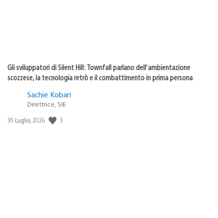
Gli sviluppatori di Silent Hill: Townfall parlano dell’ambientazione
scozzese, la tecnologia retrò e il combattimento in prima persona
Sachie Kobari
Direttrice, SIE
3
Data
30 Luglio, 2026
di
pubblicazione: