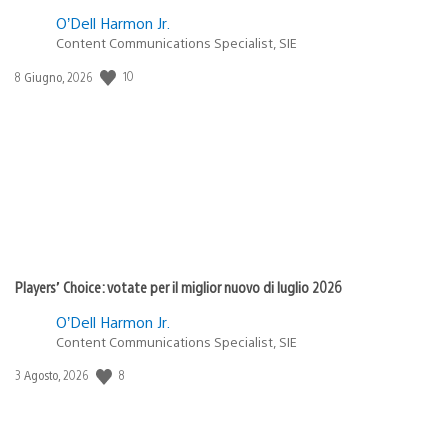
O’Dell Harmon Jr.
Content Communications Specialist, SIE
10
Data
8 Giugno, 2026
di
pubblicazione:
Players’ Choice: votate per il miglior nuovo di luglio 2026
O’Dell Harmon Jr.
Content Communications Specialist, SIE
8
Data
3 Agosto, 2026
di
pubblicazione: