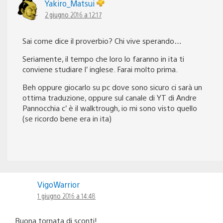
Yakiro_Matsui
2 giugno 2016 a 12:17
Sai come dice il proverbio? Chi vive sperando…
Seriamente, il tempo che loro lo faranno in ita ti
conviene studiare l’ inglese. Farai molto prima.
Beh oppure giocarlo su pc dove sono sicuro ci sarà un
ottima traduzione, oppure sul canale di YT di Andre
Pannocchia c’ è il walktrough, io mi sono visto quello
(se ricordo bene era in ita)
VigoWarrior
1 giugno 2016 a 14:48
Buona tornata di sconti!