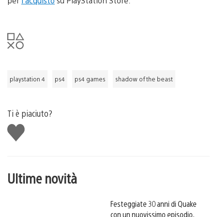
per
l’acquisto
su PlayStation Store.
playstation 4
ps4
ps4 games
shadow of the beast
Ti è piaciuto?
Mi
piace
Ultime novità
Festeggiate 30 anni di Quake
con un nuovissimo episodio,