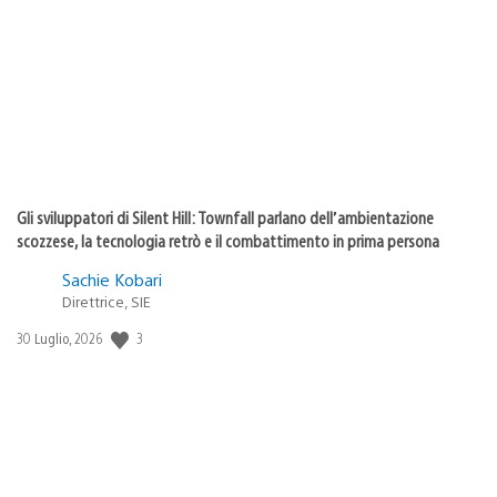
di
pubblicazione:
Gli sviluppatori di Silent Hill: Townfall parlano dell’ambientazione
scozzese, la tecnologia retrò e il combattimento in prima persona
Sachie Kobari
Direttrice, SIE
3
Data
30 Luglio, 2026
di
pubblicazione: