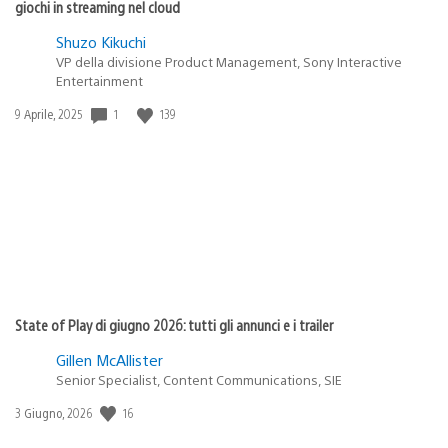
giochi in streaming nel cloud
Shuzo Kikuchi
VP della divisione Product Management, Sony Interactive
Entertainment
1
139
Data
9 Aprile, 2025
di
pubblicazione:
State of Play di giugno 2026: tutti gli annunci e i trailer
Gillen McAllister
Senior Specialist, Content Communications, SIE
16
Data
3 Giugno, 2026
di