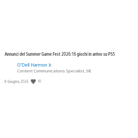
pubblicazione:
Annunci del Summer Game Fest 2026: 16 giochi in arrivo su PS5
O’Dell Harmon Jr.
Content Communications Specialist, SIE
10
Data
8 Giugno, 2026
di
pubblicazione: