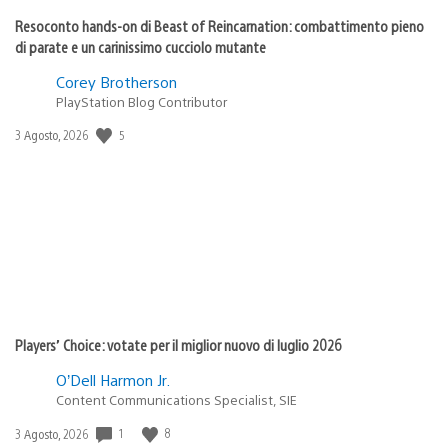
Resoconto hands-on di Beast of Reincarnation: combattimento pieno
di parate e un carinissimo cucciolo mutante
Corey Brotherson
PlayStation Blog Contributor
5
Data
3 Agosto, 2026
di
pubblicazione:
Players’ Choice: votate per il miglior nuovo di luglio 2026
O’Dell Harmon Jr.
Content Communications Specialist, SIE
1
8
Data
3 Agosto, 2026