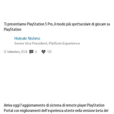
Ti presentiamo PlayStation 5 Pro, il modo più spettacolare di giocare su
PlayStation
Hideaki Nishino
Senior Vice President, Platform Experience
4
130
Data
12 Settembre, 2024
di
pubblicazione:
Arriva oggi l’aggiornamento di sistema di remote player PlayStation
Portal con miglioramenti dell’esperienza utente nella versione beta dei