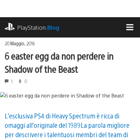
Salta
al
contenuto
playstation.com
PlayStation
.Blog
MEN
20 Maggio, 2016
6 easter egg da non perdere in
Shadow of the Beast
1
0
L'esclusiva PS4 di Heavy Spectrum è ricca di
omaggi all'originale del 1989La parola migliore
per descrivere i talentuosi membri del team di