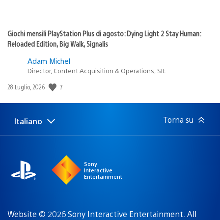
Giochi mensili PlayStation Plus di agosto: Dying Light 2 Stay Human:
Reloaded Edition, Big Walk, Signalis
Adam Michel
Director, Content Acquisition & Operations, SIE
7
Data
28 Luglio, 2026
di
pubblicazione:
Torna su
Italiano
Seleziona
Regione
una
attuale:
Regione
Sony
Interactive
Entertainment
Website © 2026 Sony Interactive Entertainment. All