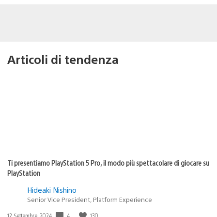
Articoli di tendenza
Ti presentiamo PlayStation 5 Pro, il modo più spettacolare di giocare su
PlayStation
Hideaki Nishino
Senior Vice President, Platform Experience
4
130
Data
12 Settembre, 2024