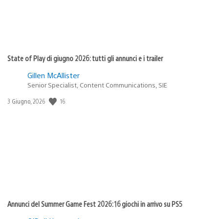
State of Play di giugno 2026: tutti gli annunci e i trailer
Gillen McAllister
Senior Specialist, Content Communications, SIE
16
Data
3 Giugno, 2026
di
pubblicazione:
Annunci del Summer Game Fest 2026: 16 giochi in arrivo su PS5