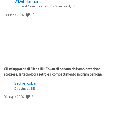
O’Dell Harmon Jr.
Content Communications Specialist, SIE
10
Data
8 Giugno, 2026
di
pubblicazione:
Gli sviluppatori di Silent Hill: Townfall parlano dell’ambientazione
scozzese, la tecnologia retrò e il combattimento in prima persona
Sachie Kobari
Direttrice, SIE
3
Data
30 Luglio, 2026
di
pubblicazione: