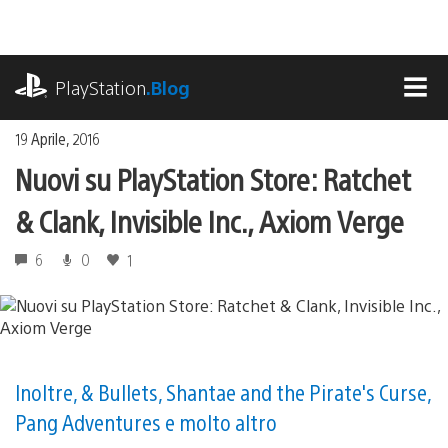
Salta
al
contenuto
playstation.com
PlayStation
.Blog
MEN
19 Aprile, 2016
Nuovi su PlayStation Store: Ratchet
& Clank, Invisible Inc., Axiom Verge
6
0
1
Inoltre, & Bullets, Shantae and the Pirate's Curse,
Pang Adventures e molto altro