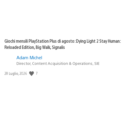
Giochi mensili PlayStation Plus di agosto: Dying Light 2 Stay Human:
Reloaded Edition, Big Walk, Signalis
Adam Michel
Director, Content Acquisition & Operations, SIE
7
Data
28 Luglio, 2026
di
pubblicazione: