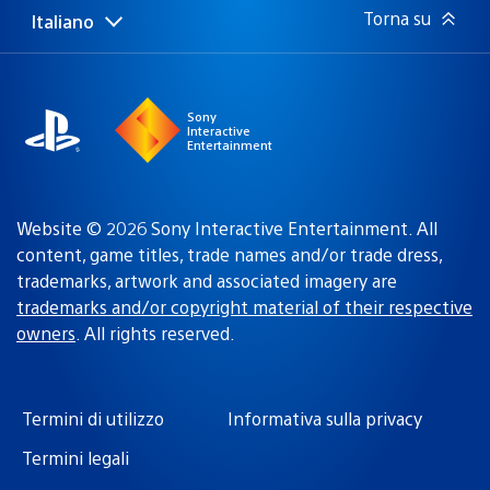
Torna su
Italiano
Seleziona
Regione
una
attuale:
Regione
Sony
Interactive
Entertainment
Website © 2026 Sony Interactive Entertainment. All
content, game titles, trade names and/or trade dress,
trademarks, artwork and associated imagery are
trademarks and/or copyright material of their respective
owners
. All rights reserved.
Termini di utilizzo
Informativa sulla privacy
Termini legali