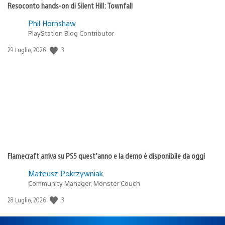
Resoconto hands-on di Silent Hill: Townfall
Phil Hornshaw
PlayStation Blog Contributor
3
Data
29 Luglio, 2026
di
pubblicazione:
Flamecraft arriva su PS5 quest’anno e la demo è disponibile da oggi
Mateusz Pokrzywniak
Community Manager, Monster Couch
3
Data
28 Luglio, 2026
di
pubblicazione: