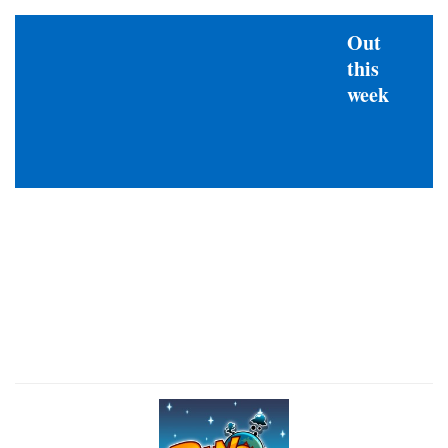
Out
this
week