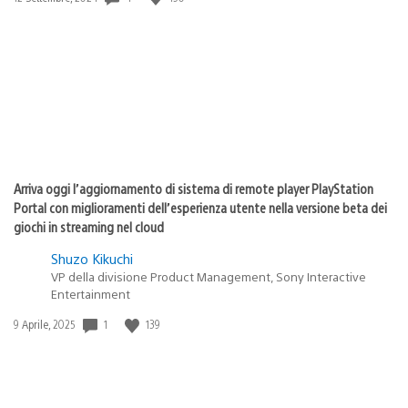
di
pubblicazione:
Arriva oggi l’aggiornamento di sistema di remote player PlayStation
Portal con miglioramenti dell’esperienza utente nella versione beta dei
giochi in streaming nel cloud
Shuzo Kikuchi
VP della divisione Product Management, Sony Interactive
Entertainment
1
139
Data
9 Aprile, 2025
di
pubblicazione: