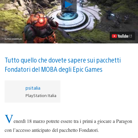
Riproduci
video
Tenetevi
pronti
per
la
stagione
in
accesso
anticipato
di
Tutto quello che dovete sapere sui pacchetti
Paragon,
Fondatori del MOBA degli Epic Games
che
comincerà
venerdì
psitalia
PlayStation Italia
V
enerdì 18 marzo potrete essere tra i primi a giocare a Paragon
con l’accesso anticipato del pacchetto Fondatori.