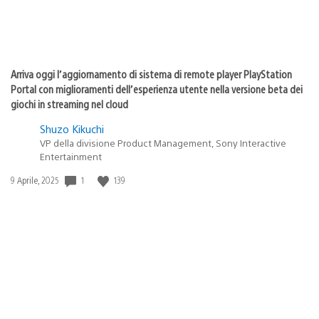
Arriva oggi l’aggiornamento di sistema di remote player PlayStation
Portal con miglioramenti dell’esperienza utente nella versione beta dei
giochi in streaming nel cloud
Shuzo Kikuchi
VP della divisione Product Management, Sony Interactive
Entertainment
1
139
Data
9 Aprile, 2025
di
pubblicazione: