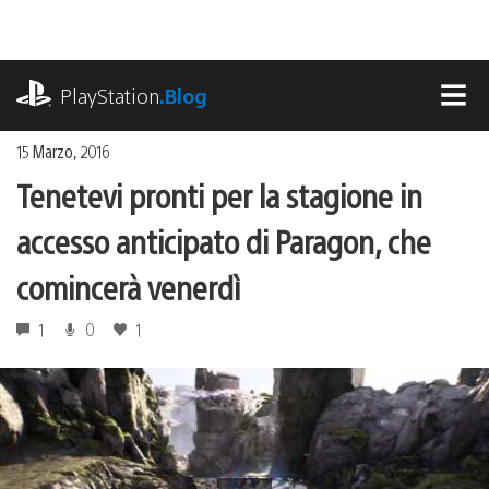
Salta
al
contenuto
playstation.com
PlayStation
.Blog
MEN
15 Marzo, 2016
Tenetevi pronti per la stagione in
accesso anticipato di Paragon, che
comincerà venerdì
1
0
1