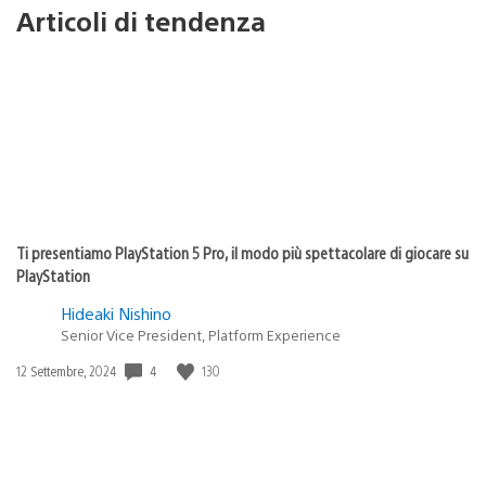
Articoli di tendenza
Ti presentiamo PlayStation 5 Pro, il modo più spettacolare di giocare su
PlayStation
Hideaki Nishino
Senior Vice President, Platform Experience
4
130
Data
12 Settembre, 2024
di
pubblicazione: