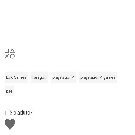
Epic Games
Paragon
playstation 4
playstation 4 games
ps4
Ti è piaciuto?
Mi
piace