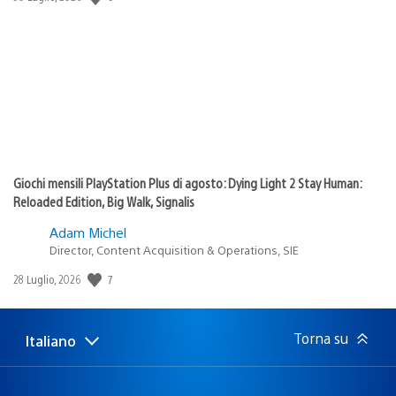
di
pubblicazione:
Giochi mensili PlayStation Plus di agosto: Dying Light 2 Stay Human:
Reloaded Edition, Big Walk, Signalis
Adam Michel
Director, Content Acquisition & Operations, SIE
7
Data
28 Luglio, 2026
di
pubblicazione:
Torna su
Italiano
Seleziona
Regione
una
attuale:
Regione