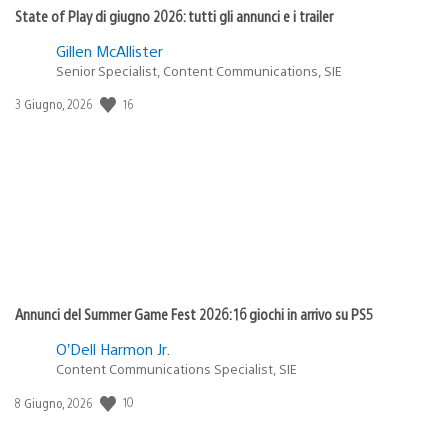
State of Play di giugno 2026: tutti gli annunci e i trailer
Gillen McAllister
Senior Specialist, Content Communications, SIE
16
Data
3 Giugno, 2026
di
pubblicazione:
Annunci del Summer Game Fest 2026: 16 giochi in arrivo su PS5
O’Dell Harmon Jr.
Content Communications Specialist, SIE
10
Data
8 Giugno, 2026
di
pubblicazione: