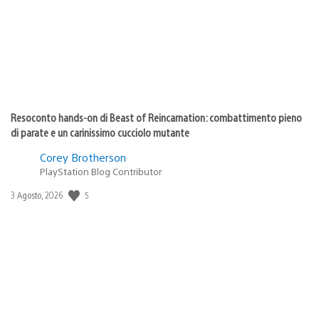
Resoconto hands-on di Beast of Reincarnation: combattimento pieno
di parate e un carinissimo cucciolo mutante
Corey Brotherson
PlayStation Blog Contributor
5
Data
3 Agosto, 2026
di
pubblicazione: