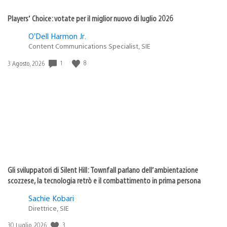
Players’ Choice: votate per il miglior nuovo di luglio 2026
O’Dell Harmon Jr.
Content Communications Specialist, SIE
1
8
Data
3 Agosto, 2026
di
pubblicazione:
Gli sviluppatori di Silent Hill: Townfall parlano dell’ambientazione
scozzese, la tecnologia retrò e il combattimento in prima persona
Sachie Kobari
Direttrice, SIE
3
Data
30 Luglio, 2026