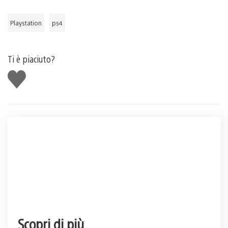
Playstation
ps4
Ti è piaciuto?
Mi
piace
Scopri di più