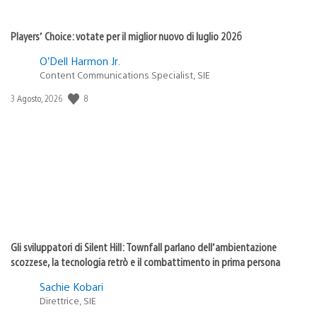
Players’ Choice: votate per il miglior nuovo di luglio 2026
O’Dell Harmon Jr.
Content Communications Specialist, SIE
8
Data
3 Agosto, 2026
di
pubblicazione:
Gli sviluppatori di Silent Hill: Townfall parlano dell’ambientazione
scozzese, la tecnologia retrò e il combattimento in prima persona
Sachie Kobari
Direttrice, SIE