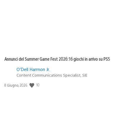
di
pubblicazione:
Annunci del Summer Game Fest 2026: 16 giochi in arrivo su PS5
O’Dell Harmon Jr.
Content Communications Specialist, SIE
10
Data
8 Giugno, 2026
di
pubblicazione: