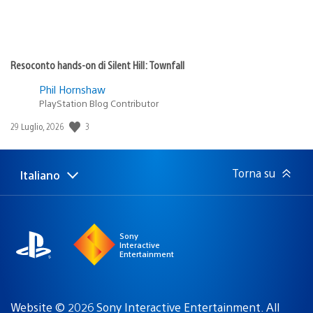
Resoconto hands-on di Silent Hill: Townfall
Phil Hornshaw
PlayStation Blog Contributor
3
Data
29 Luglio, 2026
di
pubblicazione:
Torna su
Italiano
Seleziona
Regione
una
attuale:
Regione
Sony
Interactive
Entertainment
Website © 2026 Sony Interactive Entertainment. All