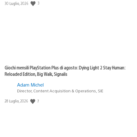
3
Data
30 Luglio, 2026
di
pubblicazione:
Giochi mensili PlayStation Plus di agosto: Dying Light 2 Stay Human:
Reloaded Edition, Big Walk, Signalis
Adam Michel
Director, Content Acquisition & Operations, SIE
7
Data
28 Luglio, 2026
di
pubblicazione: