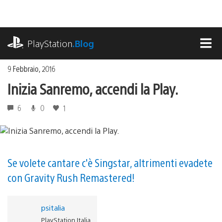
Salta
al
contenuto
playstation.com
PlayStation
.Blog
MEN
9 Febbraio, 2016
Inizia Sanremo, accendi la Play.
6
0
1
Se volete cantare c'è Singstar, altrimenti evadete
con Gravity Rush Remastered!
psitalia
PlayStation Italia