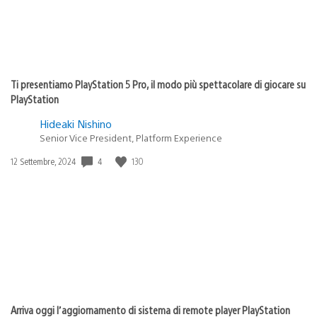
Ti presentiamo PlayStation 5 Pro, il modo più spettacolare di giocare su
PlayStation
Hideaki Nishino
Senior Vice President, Platform Experience
4
130
Data
12 Settembre, 2024
di
pubblicazione:
Arriva oggi l’aggiornamento di sistema di remote player PlayStation