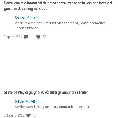
Portal con miglioramenti dell’esperienza utente nella versione beta dei
giochi in streaming nel cloud
Shuzo Kikuchi
VP della divisione Product Management, Sony Interactive
Entertainment
1
139
Data
9 Aprile, 2025
di
pubblicazione:
State of Play di giugno 2026: tutti gli annunci e i trailer
Gillen McAllister
Senior Specialist, Content Communications, SIE
16
Data
3 Giugno, 2026