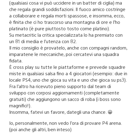
(qualsiasi cosa vi può uccidere in un batter di ciglia) ma
che regala grandi soddisfazioni. Il fuoco amico costringe
a collaborare e regala morti spassose, e insomma, ecco,
è finita che ci ho trascorso una montagna di ore e l’ho
platinato (è pure piuttosto tosto come platino).
Su metacritic la critica specializzata lo ha premiato con
un 81 di media e l’utenza con 82.
Il mio consiglio è provatelo, anche con compagni random,
imparatene le meccaniche, poi cercatevi una squadra
fidata.
È cross play su tutte le piattaforme e prevede squadre
miste in qualsiasi salsa fino a 4 giocatori (esempio: due in
locale PS4, uno che gioca su vita e uno che gioca su ps3).
Fra l’altro ha ricevuto pieno supporto dal team di
sviluppo con corposi aggiornamenti (completamente
gratuiti) che aggiungono un sacco di roba (i boss sono
magnifici!).
Insomma, fatevi un favore, dategli una chance. 😀
Io, personalmente, non vedo l’ora di provare P4 arena.
(poi anche gli altri, ben inteso)