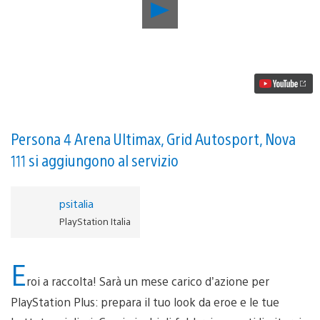
Riproduci
video
PlayStation
Plus
a
febbraio:
Helldivers,
Nom
Nom
Galaxy
e
Persona 4 Arena Ultimax, Grid Autosport, Nova
non
111 si aggiungono al servizio
solo
psitalia
PlayStation Italia
E
roi a raccolta! Sarà un mese carico d’azione per
PlayStation Plus: prepara il tuo look da eroe e le tue