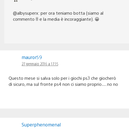
@albysuperx: per ora teniamo botta (siamo al
commento 8 e la media è incoraggiante). 😀
mauror59
27 gennaio 2016 a 17:15
Questo mese si salva solo per i giochi ps3 che giocherò
di sicuro, ma sul fronte ps4 non ci siamo proprio….no no
Superphenomenal