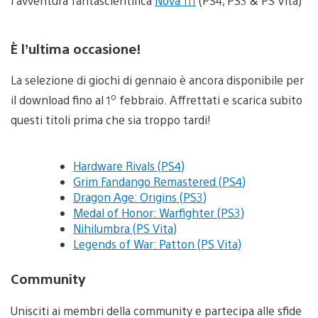
l’avventura fantascientifica
Nova 111
(PS4, PS3 & PS Vita)
È l’ultima occasione!
La selezione di giochi di gennaio è ancora disponibile per
o
il download fino al 1
febbraio. Affrettati e scarica subito
questi titoli prima che sia troppo tardi!
Hardware Rivals (PS4)
Grim Fandango Remastered (PS4)
Dragon Age: Origins (PS3)
Medal of Honor: Warfighter (PS3)
Nihilumbra (PS Vita)
Legends of War: Patton (PS Vita)
Community
Unisciti ai membri della community e partecipa alle sfide