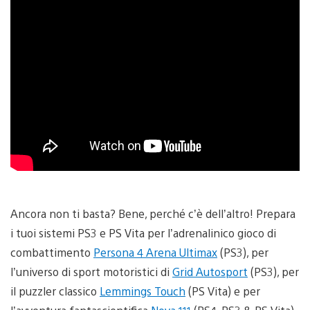
Ancora non ti basta? Bene, perché c’è dell’altro! Prepara
i tuoi sistemi PS3 e PS Vita per l’adrenalinico gioco di
combattimento
Persona 4 Arena Ultimax
(PS3), per
l’universo di sport motoristici di
Grid Autosport
(PS3), per
il puzzler classico
Lemmings Touch
(PS Vita) e per