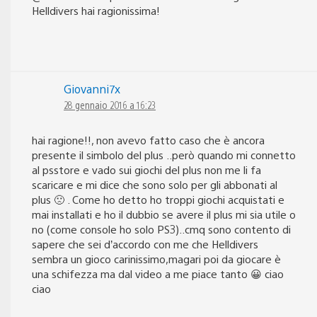
Helldivers hai ragionissima!
Giovanni7x
28 gennaio 2016 a 16:23
hai ragione!!, non avevo fatto caso che è ancora
presente il simbolo del plus ..però quando mi connetto
al psstore e vado sui giochi del plus non me li fa
scaricare e mi dice che sono solo per gli abbonati al
plus 🙁 . Come ho detto ho troppi giochi acquistati e
mai installati e ho il dubbio se avere il plus mi sia utile o
no (come console ho solo PS3)..cmq sono contento di
sapere che sei d’accordo con me che Helldivers
sembra un gioco carinissimo,magari poi da giocare è
una schifezza ma dal video a me piace tanto 😀 ciao
ciao