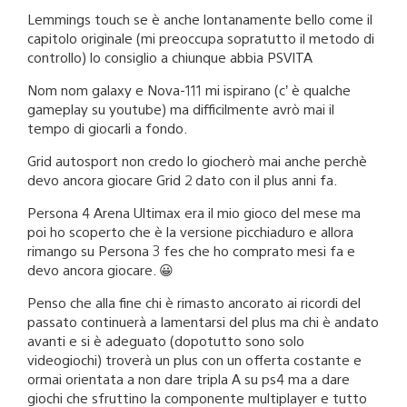
Lemmings touch se è anche lontanamente bello come il
capitolo originale (mi preoccupa sopratutto il metodo di
controllo) lo consiglio a chiunque abbia PSVITA
Nom nom galaxy e Nova-111 mi ispirano (c’ è qualche
gameplay su youtube) ma difficilmente avrò mai il
tempo di giocarli a fondo.
Grid autosport non credo lo giocherò mai anche perchè
devo ancora giocare Grid 2 dato con il plus anni fa.
Persona 4 Arena Ultimax era il mio gioco del mese ma
poi ho scoperto che è la versione picchiaduro e allora
rimango su Persona 3 fes che ho comprato mesi fa e
devo ancora giocare. 😀
Penso che alla fine chi è rimasto ancorato ai ricordi del
passato continuerà a lamentarsi del plus ma chi è andato
avanti e si è adeguato (dopotutto sono solo
videogiochi) troverà un plus con un offerta costante e
ormai orientata a non dare tripla A su ps4 ma a dare
giochi che sfruttino la componente multiplayer e tutto