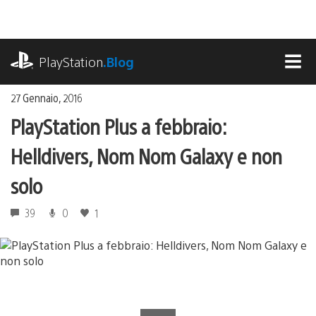
Salta
al
contenuto
playstation.com
PlayStation
.Blog
MEN
27 Gennaio, 2016
PlayStation Plus a febbraio:
Helldivers, Nom Nom Galaxy e non
solo
39
0
1