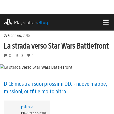
Salta
al
contenuto
playstation.com
PlayStation
.Blog
MEN
27 Gennaio, 2016
La strada verso Star Wars Battlefront
0
0
1
DICE mostra i suoi prossimi DLC - nuove mappe,
missioni, outfit e molto altro
psitalia
PlayStation Italia