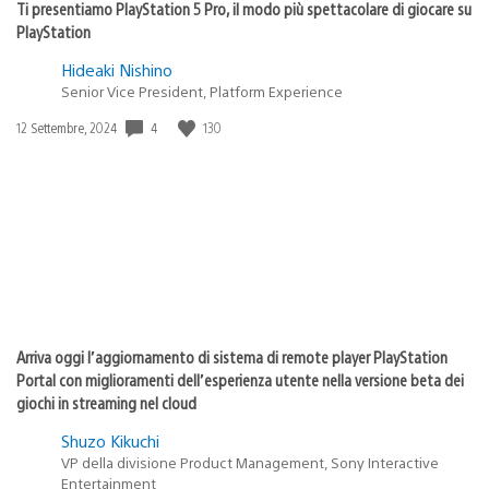
Ti presentiamo PlayStation 5 Pro, il modo più spettacolare di giocare su
PlayStation
Hideaki Nishino
Senior Vice President, Platform Experience
4
130
Data
12 Settembre, 2024
di
pubblicazione:
Arriva oggi l’aggiornamento di sistema di remote player PlayStation
Portal con miglioramenti dell’esperienza utente nella versione beta dei
giochi in streaming nel cloud
Shuzo Kikuchi
VP della divisione Product Management, Sony Interactive
Entertainment