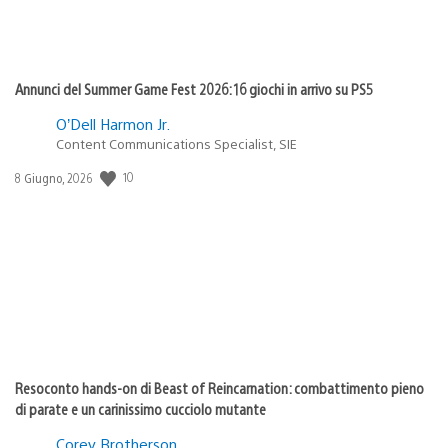
Annunci del Summer Game Fest 2026: 16 giochi in arrivo su PS5
O’Dell Harmon Jr.
Content Communications Specialist, SIE
10
Data
8 Giugno, 2026
di
pubblicazione:
Resoconto hands-on di Beast of Reincarnation: combattimento pieno
di parate e un carinissimo cucciolo mutante
Corey Brotherson