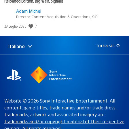
Reloaded Edition, Big Walk, Signalis
Adam Michel
Director, Content Acquisition & Operations, SIE
7
Data
28 Luglio, 2026
di
pubblicazione:
Torna su
Italiano
Seleziona
Regione
una
attuale:
Regione
Sony
Interactive
Entertainment
Website © 2026 Sony Interactive Entertainment. All
content, game titles, trade names and/or trade dress,
trademarks, artwork and associated imagery are
trademarks and/or copyright material of their respective
owners
. All rights reserved.