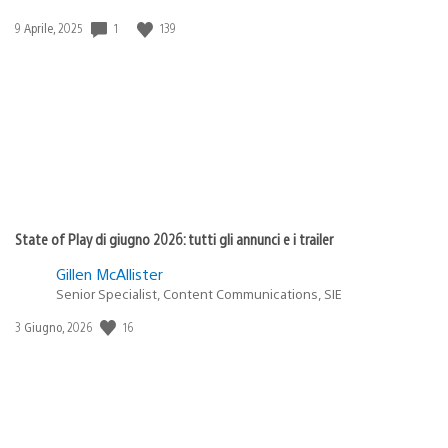
1
139
Data
9 Aprile, 2025
di
pubblicazione:
State of Play di giugno 2026: tutti gli annunci e i trailer
Gillen McAllister
Senior Specialist, Content Communications, SIE
16
Data
3 Giugno, 2026
di
pubblicazione: