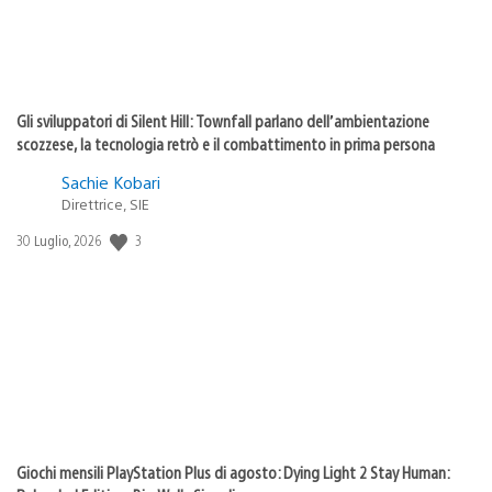
Gli sviluppatori di Silent Hill: Townfall parlano dell’ambientazione
scozzese, la tecnologia retrò e il combattimento in prima persona
Sachie Kobari
Direttrice, SIE
3
Data
30 Luglio, 2026
di
pubblicazione:
Giochi mensili PlayStation Plus di agosto: Dying Light 2 Stay Human: