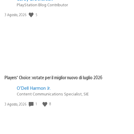
PlayStation Blog Contributor
5
Data
3 Agosto, 2026
di
pubblicazione:
Players’ Choice: votate per il miglior nuovo di luglio 2026
O’Dell Harmon Jr.
Content Communications Specialist, SIE
1
8
Data
3 Agosto, 2026
di
pubblicazione: