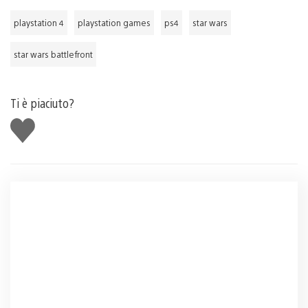
playstation 4
playstation games
ps4
star wars
star wars battlefront
Ti è piaciuto?
Mi
piace