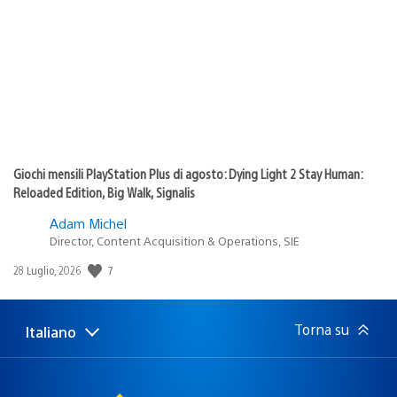
di
pubblicazione:
Giochi mensili PlayStation Plus di agosto: Dying Light 2 Stay Human:
Reloaded Edition, Big Walk, Signalis
Adam Michel
Director, Content Acquisition & Operations, SIE
7
Data
28 Luglio, 2026
di
pubblicazione:
Torna su
Italiano
Seleziona
Regione
una
attuale:
Regione