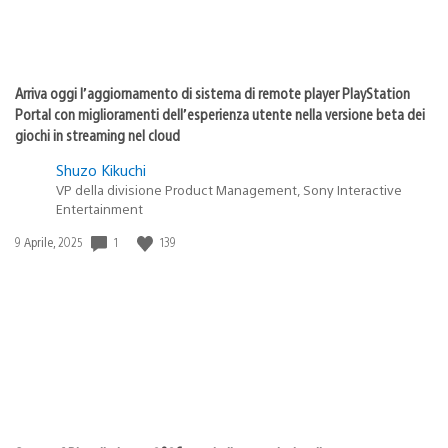
Arriva oggi l’aggiornamento di sistema di remote player PlayStation
Portal con miglioramenti dell’esperienza utente nella versione beta dei
giochi in streaming nel cloud
Shuzo Kikuchi
VP della divisione Product Management, Sony Interactive
Entertainment
1
139
Data
9 Aprile, 2025
di
pubblicazione: