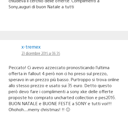
chiudeva il cerchio delle offerte. Complimenti a
Sony,auguri di buon Natale a tutti
x-tremex
23 dicembre 2015 a 06:35
Peccato! Ci avevo azzeccato pronosticando l’ultima
offerta in fallout 4 però non ci ho preso sul prezzo,
speravo in un prezzo più basso. Purtroppo si trova online
allo stesso prezzo e usato sui 35 euro. Detto questo
però devo fare i complimenti a sony xke delle offerte
proposte ho comprato uncharted collection e pes2016.
BUON NATALE e BUONE FESTE a SONY e tutti voi!!!
Ohohoh…merry christmas! !! 🙂