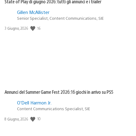
State of Play di giugno 2026: tutti gli annunci e i trailer
Gillen McAllister
Senior Specialist, Content Communications, SIE
16
Data
3 Giugno, 2026
di
pubblicazione:
Annunci del Summer Game Fest 2026: 16 giochi in arrivo su PS5
O’Dell Harmon Jr.
Content Communications Specialist, SIE
10
Data
8 Giugno, 2026
di
pubblicazione: