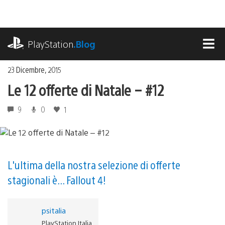
Salta
al
contenuto
playstation.com
PlayStation
.Blog
MEN
23 Dicembre, 2015
Le 12 offerte di Natale – #12
9
0
1
L'ultima della nostra selezione di offerte
stagionali è... Fallout 4!
psitalia
PlayStation Italia