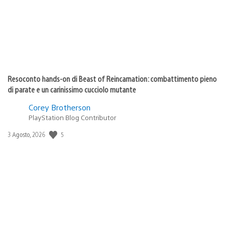
Resoconto hands-on di Beast of Reincarnation: combattimento pieno
di parate e un carinissimo cucciolo mutante
Corey Brotherson
PlayStation Blog Contributor
5
Data
3 Agosto, 2026
di
pubblicazione: