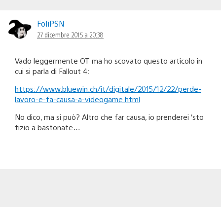
FoliPSN
27 dicembre 2015 a 20:38
Vado leggermente OT ma ho scovato questo articolo in
cui si parla di Fallout 4:
https://www.bluewin.ch/it/digitale/2015/12/22/perde-
lavoro-e-fa-causa-a-videogame.html
No dico, ma si può? Altro che far causa, io prenderei ‘sto
tizio a bastonate…