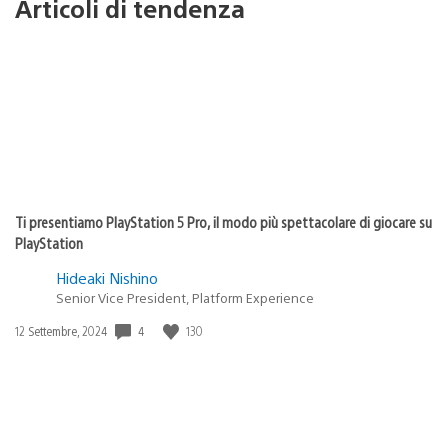
Articoli di tendenza
Ti presentiamo PlayStation 5 Pro, il modo più spettacolare di giocare su
PlayStation
Hideaki Nishino
Senior Vice President, Platform Experience
4
130
Data
12 Settembre, 2024
di
pubblicazione: