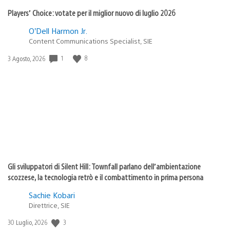
Players’ Choice: votate per il miglior nuovo di luglio 2026
O’Dell Harmon Jr.
Content Communications Specialist, SIE
1
8
Data
3 Agosto, 2026
di
pubblicazione:
Gli sviluppatori di Silent Hill: Townfall parlano dell’ambientazione
scozzese, la tecnologia retrò e il combattimento in prima persona
Sachie Kobari
Direttrice, SIE
3
Data
30 Luglio, 2026