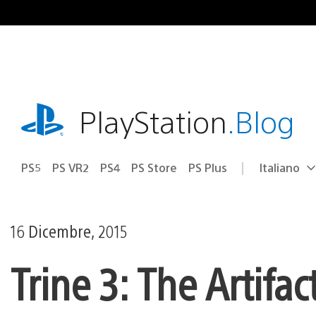
Salta
al
contenuto
playstation.com
PlayStation
.Blog
PS5
PS VR2
PS4
PS Store
PS Plus
Italiano
Seleziona
Regione
una
attuale:
Regione
16 Dicembre, 2015
Trine 3: The Artifa