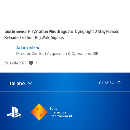
Giochi mensili PlayStation Plus di agosto: Dying Light 2 Stay Human:
Reloaded Edition, Big Walk, Signalis
Adam Michel
Director, Content Acquisition & Operations, SIE
7
Data
28 Luglio, 2026
di
pubblicazione:
Torna su
Italiano
Seleziona
Regione
una
attuale:
Regione
Sony
Interactive
Entertainment