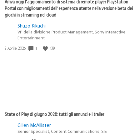
Arriva oggi l’aggiornamento di sistema di remote player PlayStation
Portal con miglioramenti dell’esperienza utente nella versione beta dei
giochi in streaming nel cloud
Shuzo Kikuchi
VP della divisione Product Management, Sony Interactive
Entertainment
1
139
Data
9 Aprile, 2025
di
pubblicazione:
State of Play di giugno 2026: tutti gli annunci e i trailer
Gillen McAllister
Senior Specialist, Content Communications, SIE