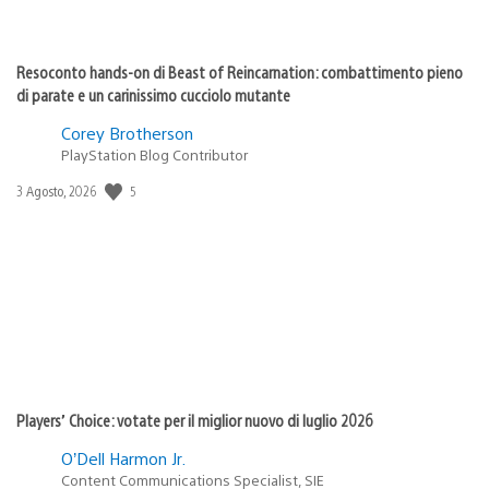
Resoconto hands-on di Beast of Reincarnation: combattimento pieno
di parate e un carinissimo cucciolo mutante
Corey Brotherson
PlayStation Blog Contributor
5
Data
3 Agosto, 2026
di
pubblicazione:
Players’ Choice: votate per il miglior nuovo di luglio 2026
O’Dell Harmon Jr.
Content Communications Specialist, SIE