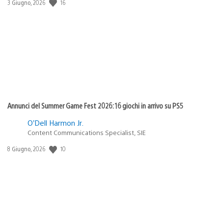
16
Data
3 Giugno, 2026
di
pubblicazione:
Annunci del Summer Game Fest 2026: 16 giochi in arrivo su PS5
O’Dell Harmon Jr.
Content Communications Specialist, SIE
10
Data
8 Giugno, 2026
di
pubblicazione: