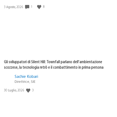
1
8
Data
3 Agosto, 2026
di
pubblicazione:
Gli sviluppatori di Silent Hill: Townfall parlano dell’ambientazione
scozzese, la tecnologia retrò e il combattimento in prima persona
Sachie Kobari
Direttrice, SIE
3
Data
30 Luglio, 2026
di
pubblicazione: