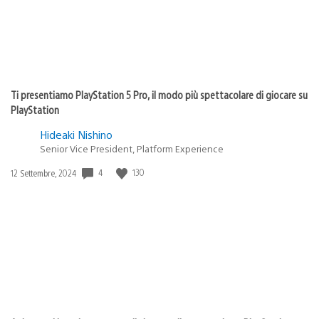
Ti presentiamo PlayStation 5 Pro, il modo più spettacolare di giocare su
PlayStation
Hideaki Nishino
Senior Vice President, Platform Experience
4
130
Data
12 Settembre, 2024
di
pubblicazione: