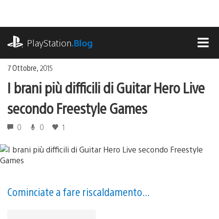
Salta
al
contenuto
playstation.com
PlayStation
.Blog
MEN
7 Ottobre, 2015
I brani più difficili di Guitar Hero Live
secondo Freestyle Games
0
0
1
Cominciate a fare riscaldamento...