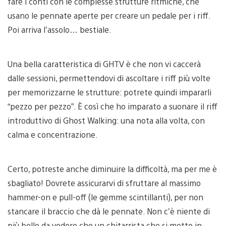
fare i conti con le complesse strutture ritmiche, che
usano le pennate aperte per creare un pedale per i riff.
Poi arriva l’assolo… bestiale.
Una bella caratteristica di GHTV è che non vi caccerà
dalle sessioni, permettendovi di ascoltare i riff più volte
per memorizzarne le strutture: potrete quindi impararli
“pezzo per pezzo”. È così che ho imparato a suonare il riff
introduttivo di Ghost Walking: una nota alla volta, con
calma e concentrazione.
Certo, potreste anche diminuire la difficoltà, ma per me è
sbagliato! Dovrete assicurarvi di sfruttare al massimo
hammer-on e pull-off (le gemme scintillanti), per non
stancare il braccio che dà le pennate. Non c’è niente di
più bello da vedere che un chitarrista che si mette in