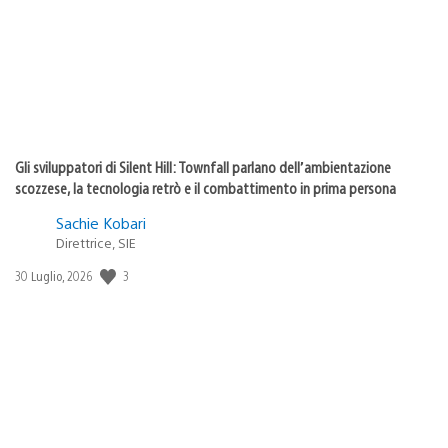
Gli sviluppatori di Silent Hill: Townfall parlano dell’ambientazione
scozzese, la tecnologia retrò e il combattimento in prima persona
Sachie Kobari
Direttrice, SIE
3
Data
30 Luglio, 2026
di
pubblicazione: