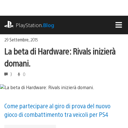
Salta
al
contenuto
playstation.com
PlayStation
.Blog
MEN
29 Settembre, 2015
La beta di Hardware: Rivals inizierà
domani.
3
0
Come partecipare al giro di prova del nuovo
gioco di combattimento tra veicoli per PS4