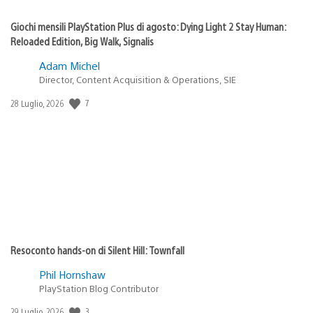
Giochi mensili PlayStation Plus di agosto: Dying Light 2 Stay Human:
Reloaded Edition, Big Walk, Signalis
Adam Michel
Director, Content Acquisition & Operations, SIE
7
Data
28 Luglio, 2026
di
pubblicazione:
Resoconto hands-on di Silent Hill: Townfall
Phil Hornshaw
PlayStation Blog Contributor
3
Data
29 Luglio, 2026