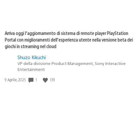
Arriva oggi l’aggiornamento di sistema di remote player PlayStation
Portal con miglioramenti dell’esperienza utente nella versione beta dei
giochi in streaming nel cloud
Shuzo Kikuchi
VP della divisione Product Management, Sony Interactive
Entertainment
1
139
Data
9 Aprile, 2025
di
pubblicazione: