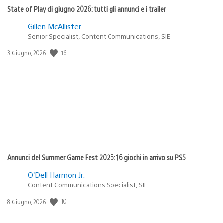
State of Play di giugno 2026: tutti gli annunci e i trailer
Gillen McAllister
Senior Specialist, Content Communications, SIE
16
Data
3 Giugno, 2026
di
pubblicazione:
Annunci del Summer Game Fest 2026: 16 giochi in arrivo su PS5
O’Dell Harmon Jr.
Content Communications Specialist, SIE
10
Data
8 Giugno, 2026
di
pubblicazione: