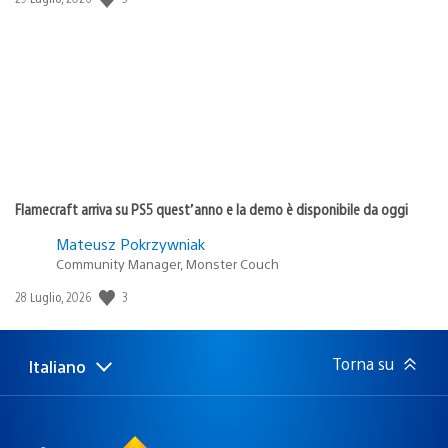
di
pubblicazione:
Flamecraft arriva su PS5 quest’anno e la demo è disponibile da oggi
Mateusz Pokrzywniak
Community Manager, Monster Couch
3
Data
28 Luglio, 2026
di
pubblicazione:
Torna su
Italiano
Seleziona
Regione
una
attuale:
Regione