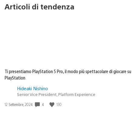
Articoli di tendenza
Ti presentiamo PlayStation 5 Pro, il modo più spettacolare di giocare su
PlayStation
Hideaki Nishino
Senior Vice President, Platform Experience
4
130
Data
12 Settembre, 2024
di
pubblicazione: