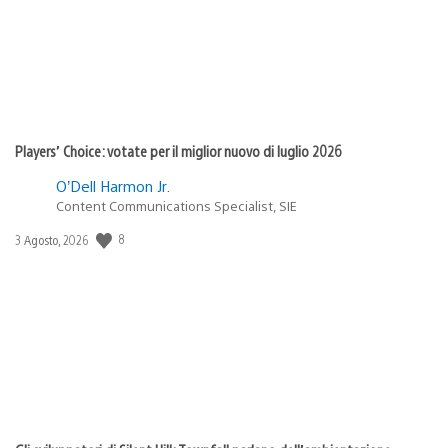
Players’ Choice: votate per il miglior nuovo di luglio 2026
O’Dell Harmon Jr.
Content Communications Specialist, SIE
8
Data
3 Agosto, 2026
di
pubblicazione: