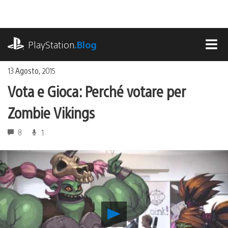
Salta
al
contenuto
playstation.com
PlayStation
.Blog
MEN
13 Agosto, 2015
Vota e Gioca: Perché votare per
Zombie Vikings
8
1
Riproduci
video