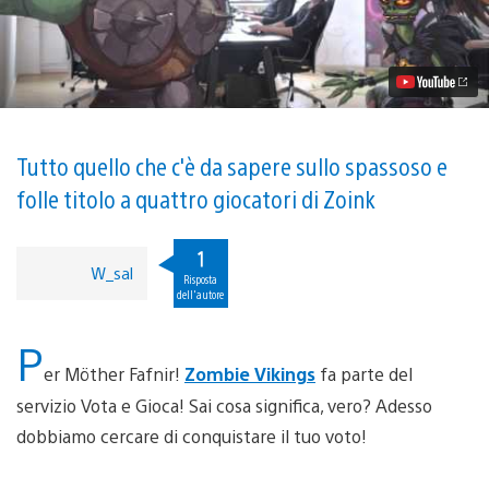
Vota
e
Gioca:
Perché
votare
per
Zombie
Vikings
Tutto quello che c'è da sapere sullo spassoso e
folle titolo a quattro giocatori di Zoink
1
W_sal
Risposta
dell'autore
P
er Möther Fafnir!
Zombie Vikings
fa parte del
servizio Vota e Gioca! Sai cosa significa, vero? Adesso
dobbiamo cercare di conquistare il tuo voto!