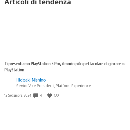
Articoli di tendenza
Ti presentiamo PlayStation 5 Pro, il modo più spettacolare di giocare su
PlayStation
Hideaki Nishino
Senior Vice President, Platform Experience
4
130
Data
12 Settembre, 2024
di
pubblicazione: