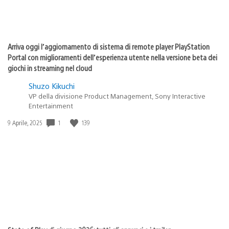
Arriva oggi l’aggiornamento di sistema di remote player PlayStation
Portal con miglioramenti dell’esperienza utente nella versione beta dei
giochi in streaming nel cloud
Shuzo Kikuchi
VP della divisione Product Management, Sony Interactive
Entertainment
1
139
Data
9 Aprile, 2025
di
pubblicazione: