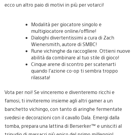
ecco un altro paio di motivi in più per votarci!
Modalità per giocatore singolo e
multigiocatore online/offline!
Dialoghi divertentissimi a cura di Zach
Wienersmith, autore di SMBC!
Rune vichinghe da raccogliere. Ottieni nuove
abilità da combinare al tuo stile di gioco!
Cinque arene di scontro per scatenarti
quando l’azione co-op ti sembra troppo
rilassata!
Vota per noi! Se vinceremo e diventeremo ricchi e
famosi, ti inviteremo insieme agli altri gamer a un
banchetto vichingo, con tanto di aringhe fermentate
svedesi e decorazioni con il cavallo Dala. Emergi dalla
tomba, prepara una lattina di Berserker™ e unisciti al
tripudio di massacri più epico del primo millennio!