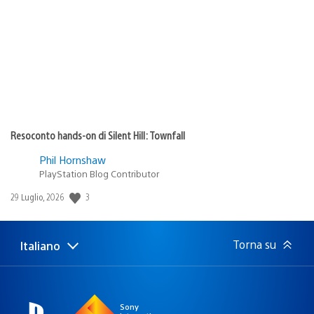
di
pubblicazione:
Resoconto hands-on di Silent Hill: Townfall
Phil Hornshaw
PlayStation Blog Contributor
3
Data
29 Luglio, 2026
di
pubblicazione:
Torna su
Italiano
Seleziona
Regione
una
attuale:
Regione
Sony