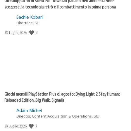
Gli sviluppatori di Silent Hill: Townfall parlano dell’ambientazione
scozzese, la tecnologia retrò e il combattimento in prima persona
Sachie Kobari
Direttrice, SIE
3
Data
30 Luglio, 2026
di
pubblicazione:
Giochi mensili PlayStation Plus di agosto: Dying Light 2 Stay Human:
Reloaded Edition, Big Walk, Signalis
Adam Michel
Director, Content Acquisition & Operations, SIE
7
Data
28 Luglio, 2026