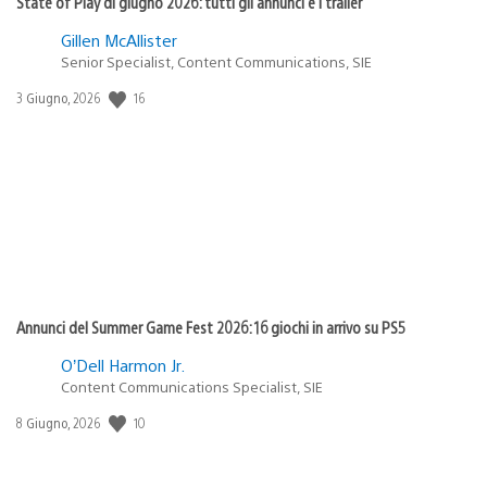
State of Play di giugno 2026: tutti gli annunci e i trailer
Gillen McAllister
Senior Specialist, Content Communications, SIE
16
Data
3 Giugno, 2026
di
pubblicazione:
Annunci del Summer Game Fest 2026: 16 giochi in arrivo su PS5
O’Dell Harmon Jr.
Content Communications Specialist, SIE
10
Data
8 Giugno, 2026
di
pubblicazione: