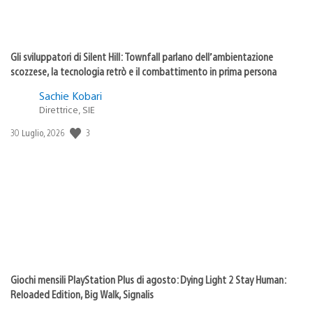
Gli sviluppatori di Silent Hill: Townfall parlano dell’ambientazione
scozzese, la tecnologia retrò e il combattimento in prima persona
Sachie Kobari
Direttrice, SIE
3
Data
30 Luglio, 2026
di
pubblicazione:
Giochi mensili PlayStation Plus di agosto: Dying Light 2 Stay Human:
Reloaded Edition, Big Walk, Signalis