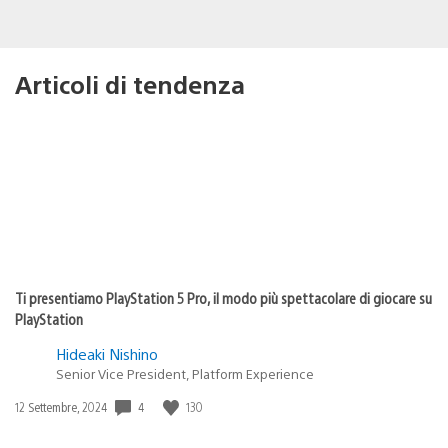
Articoli di tendenza
Ti presentiamo PlayStation 5 Pro, il modo più spettacolare di giocare su
PlayStation
Hideaki Nishino
Senior Vice President, Platform Experience
4
130
Data
12 Settembre, 2024
di
pubblicazione: