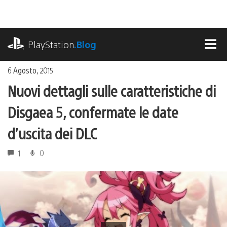
Salta
al
contenuto
playstation.com
PlayStation
.Blog
MEN
6 Agosto, 2015
Nuovi dettagli sulle caratteristiche di
Disgaea 5, confermate le date
d’uscita dei DLC
1
0