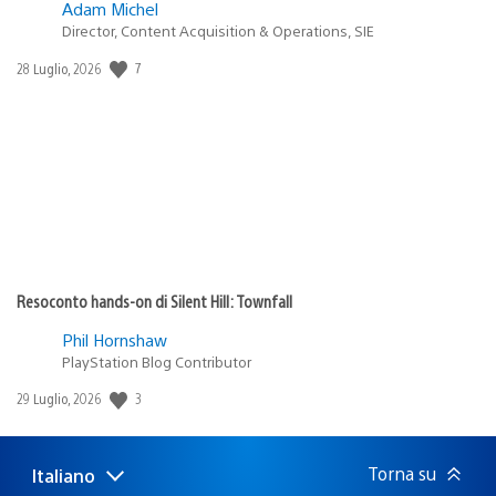
Adam Michel
Director, Content Acquisition & Operations, SIE
7
Data
28 Luglio, 2026
di
pubblicazione:
Resoconto hands-on di Silent Hill: Townfall
Phil Hornshaw
PlayStation Blog Contributor
3
Data
29 Luglio, 2026
di
pubblicazione:
Torna su
Italiano
Seleziona
Regione