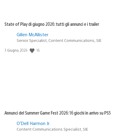
State of Play di giugno 2026: tutti gli annunci e i trailer
Gillen McAllister
Senior Specialist, Content Communications, SIE
16
Data
3 Giugno, 2026
di
pubblicazione:
Annunci del Summer Game Fest 2026: 16 giochi in arrivo su PS5
O’Dell Harmon Jr.
Content Communications Specialist, SIE