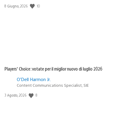
10
Data
8 Giugno, 2026
di
pubblicazione:
Players’ Choice: votate per il miglior nuovo di luglio 2026
O’Dell Harmon Jr.
Content Communications Specialist, SIE
8
Data
3 Agosto, 2026
di
pubblicazione: