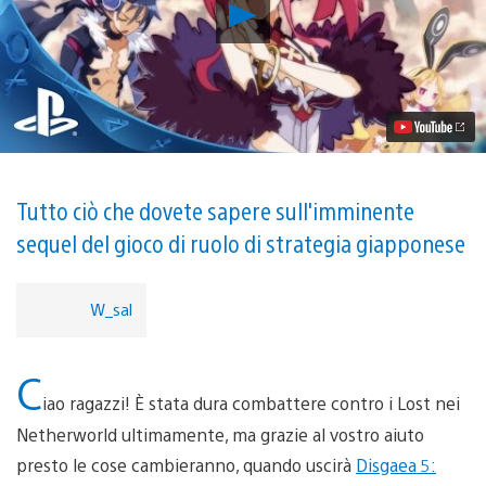
Riproduci
video
Nuovi
dettagli
sulle
caratteristiche
di
Disgaea
5,
confermate
le
Tutto ciò che dovete sapere sull'imminente
date
sequel del gioco di ruolo di strategia giapponese
d’uscita
dei
DLC
W_sal
C
iao ragazzi! È stata dura combattere contro i Lost nei
Netherworld ultimamente, ma grazie al vostro aiuto
presto le cose cambieranno, quando uscirà
Disgaea 5: