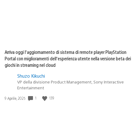
Arriva oggi l’aggiornamento di sistema di remote player PlayStation
Portal con miglioramenti dell’esperienza utente nella versione beta dei
giochi in streaming nel cloud
Shuzo Kikuchi
VP della divisione Product Management, Sony Interactive
Entertainment
1
139
Data
9 Aprile, 2025
di
pubblicazione: