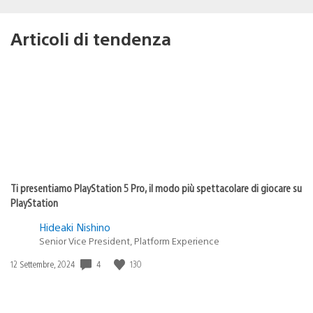
Articoli di tendenza
Ti presentiamo PlayStation 5 Pro, il modo più spettacolare di giocare su
PlayStation
Hideaki Nishino
Senior Vice President, Platform Experience
4
130
Data
12 Settembre, 2024
di
pubblicazione: