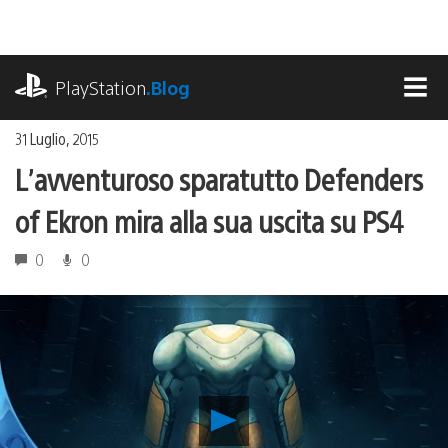
Salta
al
contenuto
playstation.com
PlayStation
.Blog
MEN
31 Luglio, 2015
L’avventuroso sparatutto Defenders
of Ekron mira alla sua uscita su PS4
0
0
Riproduci
video