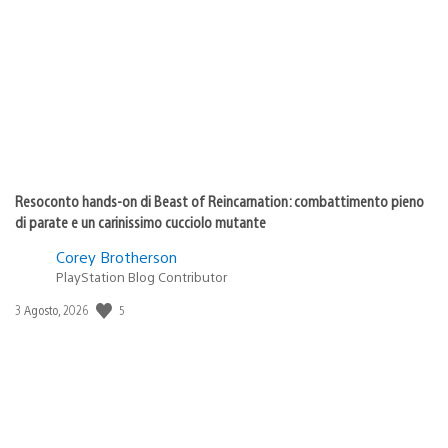
di
pubblicazione:
Resoconto hands-on di Beast of Reincarnation: combattimento pieno
di parate e un carinissimo cucciolo mutante
Corey Brotherson
PlayStation Blog Contributor
5
Data
3 Agosto, 2026
di
pubblicazione: