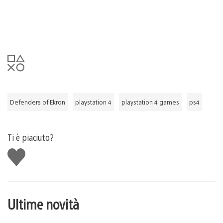
Defenders of Ekron
playstation 4
playstation 4 games
ps4
Ti è piaciuto?
Mi
piace
Ultime novità