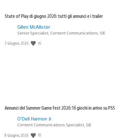
State of Play di giugno 2026: tutti gli annunci e i trailer
Gillen McAllister
Senior Specialist, Content Communications, SIE
16
Data
3 Giugno, 2026
di
pubblicazione:
Annunci del Summer Game Fest 2026: 16 giochi in arrivo su PS5
O’Dell Harmon Jr.
Content Communications Specialist, SIE
10
Data
8 Giugno, 2026