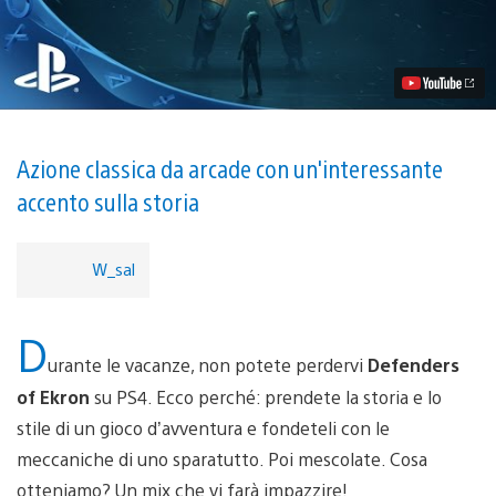
L’avventuroso
sparatutto
Defenders
of
Ekron
mira
alla
sua
uscita
Azione classica da arcade con un'interessante
su
accento sulla storia
PS4
W_sal
D
urante le vacanze, non potete perdervi
Defenders
of Ekron
su PS4. Ecco perché: prendete la storia e lo
stile di un gioco d’avventura e fondeteli con le
meccaniche di uno sparatutto. Poi mescolate. Cosa
otteniamo? Un mix che vi farà impazzire!