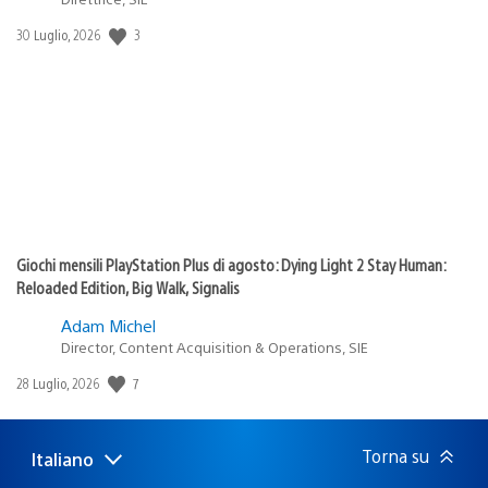
3
Data
30 Luglio, 2026
di
pubblicazione:
Giochi mensili PlayStation Plus di agosto: Dying Light 2 Stay Human:
Reloaded Edition, Big Walk, Signalis
Adam Michel
Director, Content Acquisition & Operations, SIE
7
Data
28 Luglio, 2026
di
pubblicazione:
Torna su
Italiano
Seleziona
Regione
una
attuale: