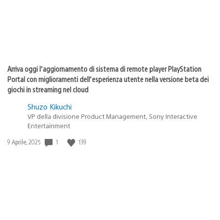
Arriva oggi l’aggiornamento di sistema di remote player PlayStation
Portal con miglioramenti dell’esperienza utente nella versione beta dei
giochi in streaming nel cloud
Shuzo Kikuchi
VP della divisione Product Management, Sony Interactive
Entertainment
1
139
Data
9 Aprile, 2025
di
pubblicazione: