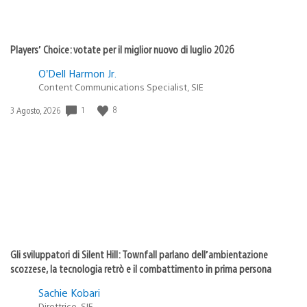
Players’ Choice: votate per il miglior nuovo di luglio 2026
O’Dell Harmon Jr.
Content Communications Specialist, SIE
1
8
Data
3 Agosto, 2026
di
pubblicazione:
Gli sviluppatori di Silent Hill: Townfall parlano dell’ambientazione
scozzese, la tecnologia retrò e il combattimento in prima persona
Sachie Kobari
Direttrice, SIE