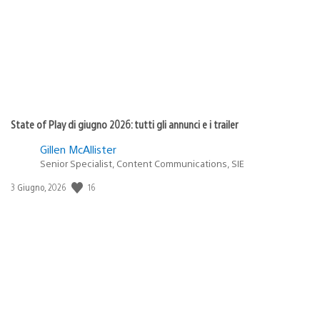
State of Play di giugno 2026: tutti gli annunci e i trailer
Gillen McAllister
Senior Specialist, Content Communications, SIE
16
Data
3 Giugno, 2026
di
pubblicazione: