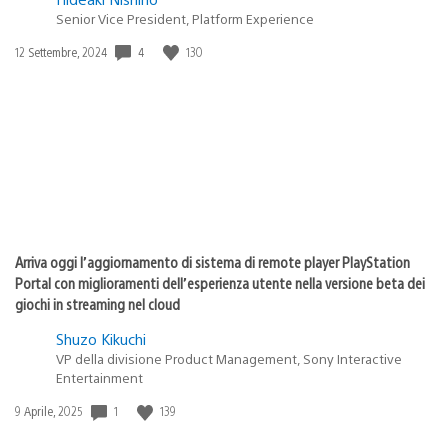
Senior Vice President, Platform Experience
4
130
Data
12 Settembre, 2024
di
pubblicazione:
Arriva oggi l’aggiornamento di sistema di remote player PlayStation
Portal con miglioramenti dell’esperienza utente nella versione beta dei
giochi in streaming nel cloud
Shuzo Kikuchi
VP della divisione Product Management, Sony Interactive
Entertainment
1
139
Data
9 Aprile, 2025
di
pubblicazione: