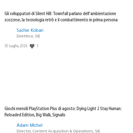
Gli sviluppatori di Silent Hill: Townfall parlano dell’ambientazione
scozzese, la tecnologia retrò e il combattimento in prima persona
Sachie Kobari
Direttrice, SIE
3
Data
30 Luglio, 2026
di
pubblicazione:
Giochi mensili PlayStation Plus di agosto: Dying Light 2 Stay Human:
Reloaded Edition, Big Walk, Signalis
Adam Michel
Director, Content Acquisition & Operations, SIE