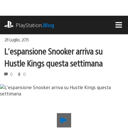
Salta
al
contenuto
playstation.com
PlayStation
.Blog
MEN
28 Luglio, 2015
L’espansione Snooker arriva su
Hustle Kings questa settimana
0
0
Riproduci
video