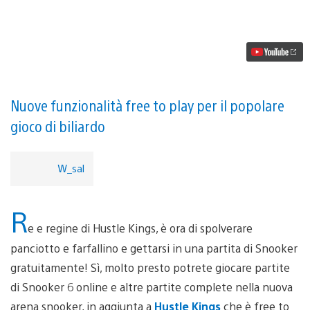
L’espansione
Snooker
arriva
su
Hustle
Kings
questa
settimana
Nuove funzionalità free to play per il popolare
gioco di biliardo
W_sal
R
e e regine di Hustle Kings, è ora di spolverare
panciotto e farfallino e gettarsi in una partita di Snooker
gratuitamente! Sì, molto presto potrete giocare partite
di Snooker 6 online e altre partite complete nella nuova
arena snooker, in aggiunta a
Hustle Kings
che è free to