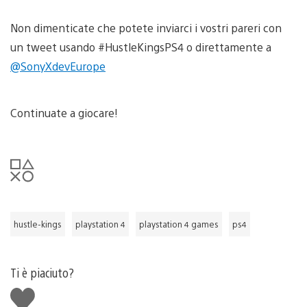
Non dimenticate che potete inviarci i vostri pareri con
un tweet usando #HustleKingsPS4 o direttamente a
@SonyXdevEurope
Continuate a giocare!
hustle-kings
playstation 4
playstation 4 games
ps4
Ti è piaciuto?
Mi
piace