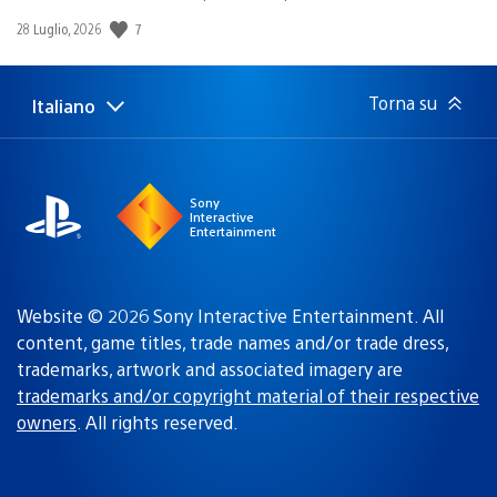
7
Data
28 Luglio, 2026
di
pubblicazione:
Torna su
Italiano
Seleziona
Regione
una
attuale:
Regione
Sony
Interactive
Entertainment
Website © 2026 Sony Interactive Entertainment. All
content, game titles, trade names and/or trade dress,
trademarks, artwork and associated imagery are
trademarks and/or copyright material of their respective
owners
. All rights reserved.