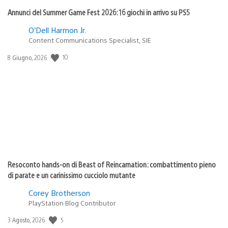
Annunci del Summer Game Fest 2026: 16 giochi in arrivo su PS5
O’Dell Harmon Jr.
Content Communications Specialist, SIE
10
Data
8 Giugno, 2026
di
pubblicazione:
Resoconto hands-on di Beast of Reincarnation: combattimento pieno
di parate e un carinissimo cucciolo mutante
Corey Brotherson
PlayStation Blog Contributor
5
Data
3 Agosto, 2026