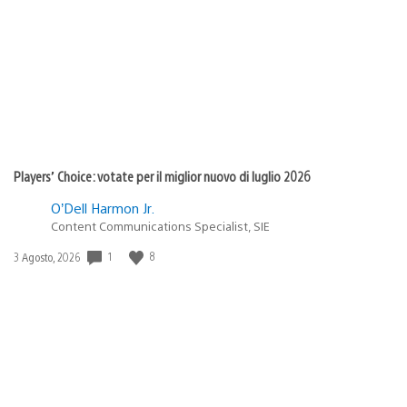
di
pubblicazione:
Players’ Choice: votate per il miglior nuovo di luglio 2026
O’Dell Harmon Jr.
Content Communications Specialist, SIE
1
8
Data
3 Agosto, 2026
di
pubblicazione: