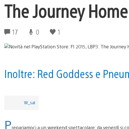
The Journey Home e
17
0
1
Inoltre: Red Goddess e Pneum
W_sal
P
repariamoci a un weekend spettacolare: da venerdì si corr