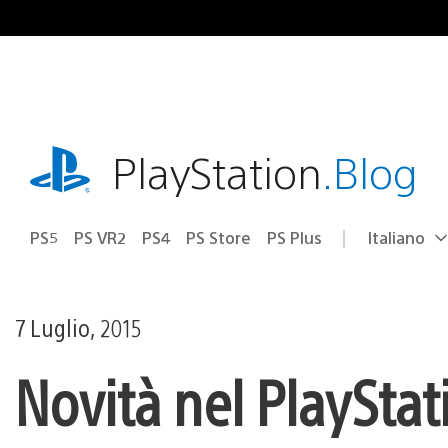
Salta
al
contenuto
playstation.com
PlayStation
.Blog
PS5
PS VR2
PS4
PS Store
PS Plus
Italiano
Seleziona
Regione
una
attuale:
Regione
7 Luglio, 2015
Novità nel PlayStat