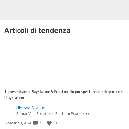
Articoli di tendenza
Ti presentiamo PlayStation 5 Pro, il modo più spettacolare di giocare su
PlayStation
Hideaki Nishino
Senior Vice President, Platform Experience
4
130
Data
12 Settembre, 2024
di