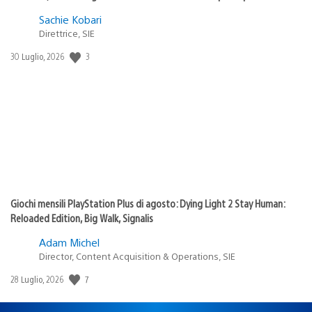
Sachie Kobari
Direttrice, SIE
3
Data
30 Luglio, 2026
di
pubblicazione:
Giochi mensili PlayStation Plus di agosto: Dying Light 2 Stay Human:
Reloaded Edition, Big Walk, Signalis
Adam Michel
Director, Content Acquisition & Operations, SIE
7
Data
28 Luglio, 2026
di
pubblicazione: