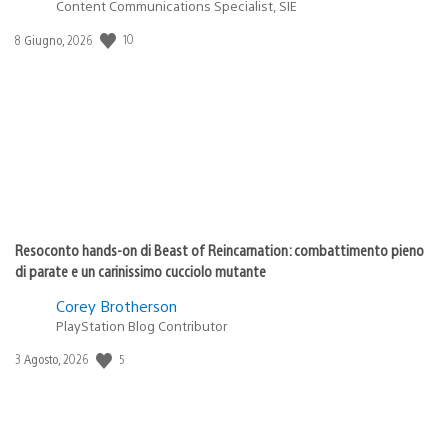
Content Communications Specialist, SIE
10
Data
8 Giugno, 2026
di
pubblicazione:
Resoconto hands-on di Beast of Reincarnation: combattimento pieno
di parate e un carinissimo cucciolo mutante
Corey Brotherson
PlayStation Blog Contributor
5
Data
3 Agosto, 2026
di
pubblicazione: