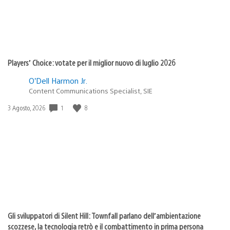
Players’ Choice: votate per il miglior nuovo di luglio 2026
O’Dell Harmon Jr.
Content Communications Specialist, SIE
1
8
Data
3 Agosto, 2026
di
pubblicazione:
Gli sviluppatori di Silent Hill: Townfall parlano dell’ambientazione
scozzese, la tecnologia retrò e il combattimento in prima persona