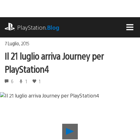
Salta
al
contenuto
playstation.com
PlayStation
.Blog
MEN
7 Luglio, 2015
Il 21 luglio arriva Journey per
PlayStation4
6
1
1
Riproduci
video