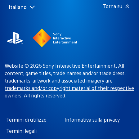
Torna su
Italiano
Seleziona
Regione
una
attuale:
Regione
Sony
Interactive
Entertainment
Website © 2026 Sony Interactive Entertainment. All
content, game titles, trade names and/or trade dress,
trademarks, artwork and associated imagery are
trademarks and/or copyright material of their respective
owners
. All rights reserved.
Termini di utilizzo
Informativa sulla privacy
Termini legali