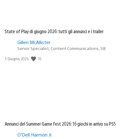
State of Play di giugno 2026: tutti gli annunci e i trailer
Gillen McAllister
Senior Specialist, Content Communications, SIE
16
Data
3 Giugno, 2026
di
pubblicazione:
Annunci del Summer Game Fest 2026: 16 giochi in arrivo su PS5
O’Dell Harmon Jr.