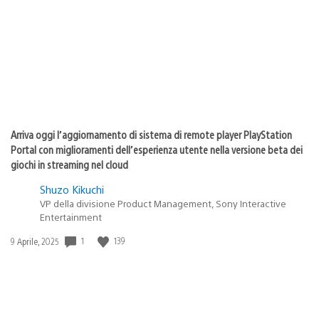
pubblicazione:
Arriva oggi l’aggiornamento di sistema di remote player PlayStation
Portal con miglioramenti dell’esperienza utente nella versione beta dei
giochi in streaming nel cloud
Shuzo Kikuchi
VP della divisione Product Management, Sony Interactive
Entertainment
1
139
Data
9 Aprile, 2025
di
pubblicazione: