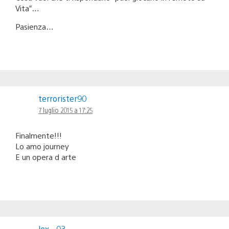
Vita”…
Pasienza…
terrorister90
7 luglio 2015 a 17:25
Finalmente!!!
Lo amo journey
E un opera d arte
lex__03