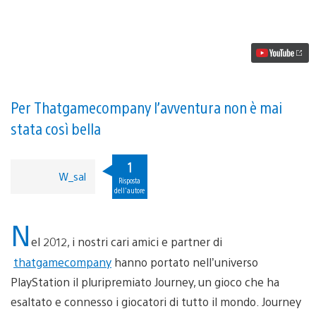
Il
21
luglio
arriva
Journey
per
PlayStation4
Per Thatgamecompany l’avventura non è mai
stata così bella
1
W_sal
Risposta
dell'autore
N
el 2012, i nostri cari amici e partner di
thatgamecompany
hanno portato nell’universo
PlayStation il pluripremiato Journey, un gioco che ha
esaltato e connesso i giocatori di tutto il mondo. Journey