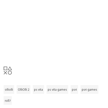
olliolli
OlliOlli 2
ps vita
ps vita games
ps4
ps4 games
roll7