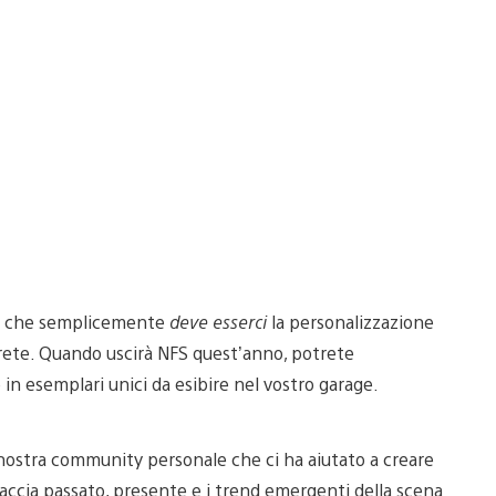
io che semplicemente
deve esserci
la personalizzazione
vrete. Quando uscirà NFS quest’anno, potrete
 esemplari unici da esibire nel vostro garage.
a nostra community personale che ci ha aiutato a creare
accia passato, presente e i trend emergenti della scena