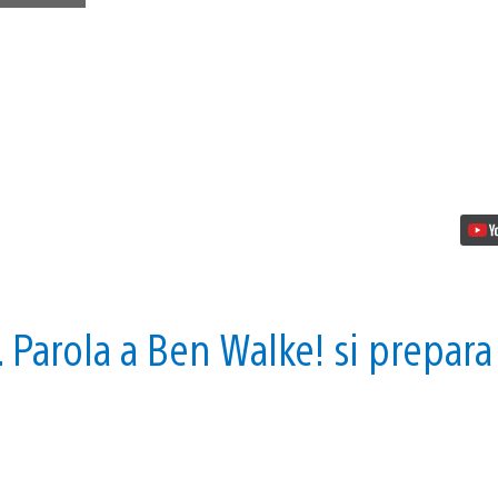
for
Speed
ritorna
su
PlayStation
4
quest’autunno
A. Parola a Ben Walke! si prepara