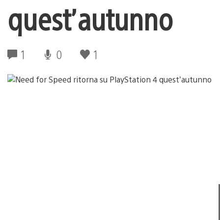
quest’autunno
1
0
1