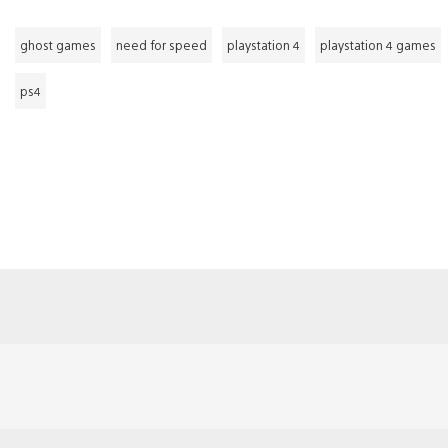
ghost games
need for speed
playstation 4
playstation 4 games
ps4