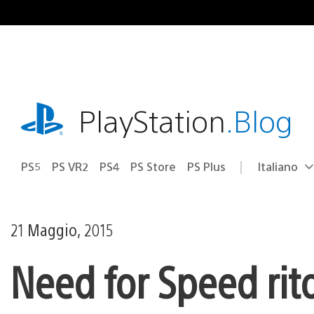
Salta
al
contenuto
playstation.com
PlayStation
.Blog
PS5
PS VR2
PS4
PS Store
PS Plus
Italiano
Seleziona
Regione
una
attuale:
Regione
21 Maggio, 2015
Need for Speed rit