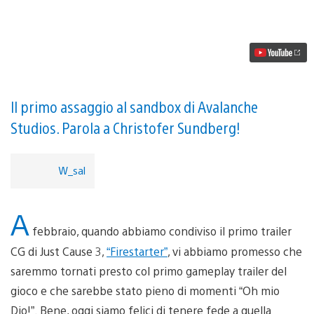
Ecco
il
primo
gameplay
trailer
di
Just
Cause
3
Il primo assaggio al sandbox di Avalanche
Studios. Parola a Christofer Sundberg!
W_sal
A
febbraio, quando abbiamo condiviso il primo trailer
CG di Just Cause 3,
“Firestarter”
, vi abbiamo promesso che
saremmo tornati presto col primo gameplay trailer del
gioco e che sarebbe stato pieno di momenti “Oh mio
Dio!”. Bene, oggi siamo felici di tenere fede a quella