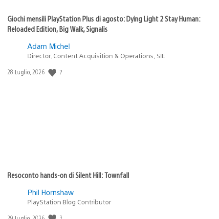
Giochi mensili PlayStation Plus di agosto: Dying Light 2 Stay Human:
Reloaded Edition, Big Walk, Signalis
Adam Michel
Director, Content Acquisition & Operations, SIE
7
Data
28 Luglio, 2026
di
pubblicazione:
Resoconto hands-on di Silent Hill: Townfall
Phil Hornshaw
PlayStation Blog Contributor
3
Data
29 Luglio, 2026