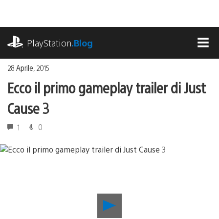
Salta
al
contenuto
playstation.com
PlayStation
.Blog
MEN
28 Aprile, 2015
Ecco il primo gameplay trailer di Just
Cause 3
1
0
Riproduci
video