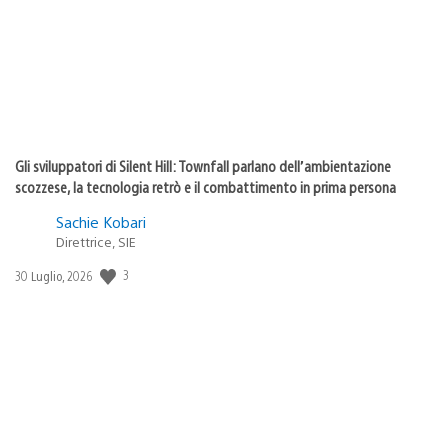
Gli sviluppatori di Silent Hill: Townfall parlano dell’ambientazione
scozzese, la tecnologia retrò e il combattimento in prima persona
Sachie Kobari
Direttrice, SIE
3
Data
30 Luglio, 2026
di
pubblicazione: