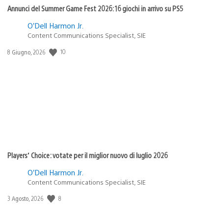
Annunci del Summer Game Fest 2026: 16 giochi in arrivo su PS5
O’Dell Harmon Jr.
Content Communications Specialist, SIE
10
Data
8 Giugno, 2026
di
pubblicazione:
Players’ Choice: votate per il miglior nuovo di luglio 2026
O’Dell Harmon Jr.
Content Communications Specialist, SIE
8
Data
3 Agosto, 2026
di
pubblicazione: