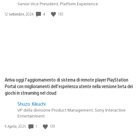
Senior Vice President, Platform Experience
4
130
Data
12 Settembre, 2024
di
pubblicazione:
Arriva oggi l’aggiornamento di sistema di remote player PlayStation
Portal con miglioramenti dell’esperienza utente nella versione beta dei
giochi in streaming nel cloud
Shuzo Kikuchi
VP della divisione Product Management, Sony Interactive
Entertainment
1
139
Data
9 Aprile, 2025
di
pubblicazione: