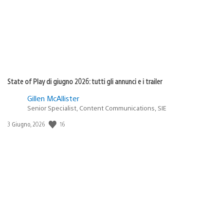
State of Play di giugno 2026: tutti gli annunci e i trailer
Gillen McAllister
Senior Specialist, Content Communications, SIE
16
Data
3 Giugno, 2026
di
pubblicazione: