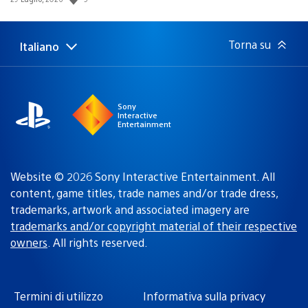
di
pubblicazione:
Torna su
Italiano
Seleziona
Regione
una
attuale:
Regione
Sony
Interactive
Entertainment
Website © 2026 Sony Interactive Entertainment. All
content, game titles, trade names and/or trade dress,
trademarks, artwork and associated imagery are
trademarks and/or copyright material of their respective
owners
. All rights reserved.
Termini di utilizzo
Informativa sulla privacy