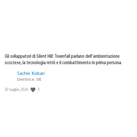
pubblicazione:
Gli sviluppatori di Silent Hill: Townfall parlano dell’ambientazione
scozzese, la tecnologia retrò e il combattimento in prima persona
Sachie Kobari
Direttrice, SIE
3
Data
30 Luglio, 2026
di
pubblicazione: