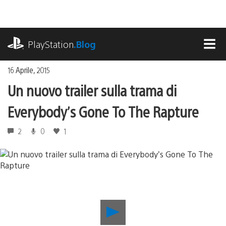
Salta
al
contenuto
playstation.com
PlayStation
.Blog
MEN
16 Aprile, 2015
Un nuovo trailer sulla trama di
Everybody’s Gone To The Rapture
2
0
1
Riproduci
video