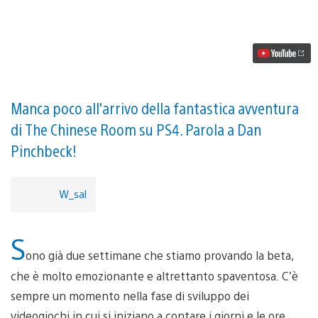
Un
nuovo
trailer
sulla
trama
di
Everybody’s
Gone
To
Manca poco all'arrivo della fantastica avventura
The
di The Chinese Room su PS4. Parola a Dan
Rapture
Pinchbeck!
W_sal
S
ono già due settimane che stiamo provando la beta,
che è molto emozionante e altrettanto spaventosa. C’è
sempre un momento nella fase di sviluppo dei
videogiochi in cui si iniziano a contare i giorni e le ore