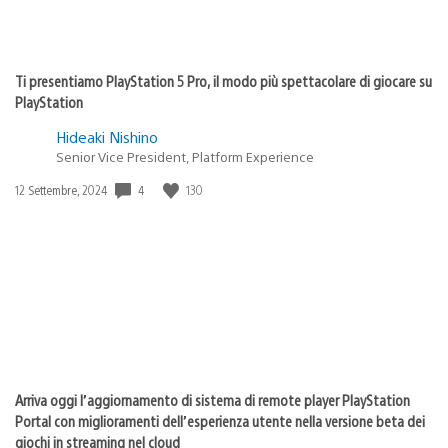
Ti presentiamo PlayStation 5 Pro, il modo più spettacolare di giocare su
PlayStation
Hideaki Nishino
Senior Vice President, Platform Experience
4
130
Data
12 Settembre, 2024
di
pubblicazione:
Arriva oggi l’aggiornamento di sistema di remote player PlayStation
Portal con miglioramenti dell’esperienza utente nella versione beta dei
giochi in streaming nel cloud