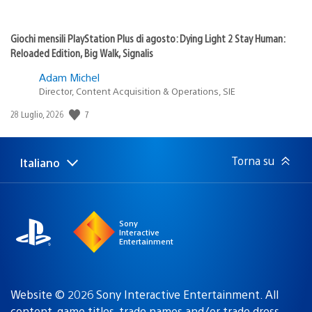
Giochi mensili PlayStation Plus di agosto: Dying Light 2 Stay Human:
Reloaded Edition, Big Walk, Signalis
Adam Michel
Director, Content Acquisition & Operations, SIE
7
Data
28 Luglio, 2026
di
pubblicazione:
Torna su
Italiano
Seleziona
Regione
una
attuale:
Regione
Sony
Interactive
Entertainment
Website © 2026 Sony Interactive Entertainment. All
content, game titles, trade names and/or trade dress,