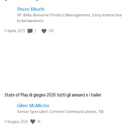
Shuzo Kikuchi
VP della divisione Product Management, Sony Interactive
Entertainment
1
139
Data
9 Aprile, 2025
di
pubblicazione:
State of Play di giugno 2026: tutti gli annunci e i trailer
Gillen McAllister
Senior Specialist, Content Communications, SIE
16
Data
3 Giugno, 2026
di
pubblicazione: