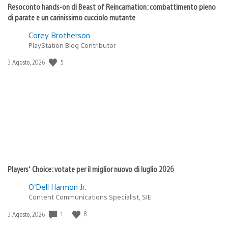
Resoconto hands-on di Beast of Reincarnation: combattimento pieno
di parate e un carinissimo cucciolo mutante
Corey Brotherson
PlayStation Blog Contributor
5
Data
3 Agosto, 2026
di
pubblicazione:
Players’ Choice: votate per il miglior nuovo di luglio 2026
O’Dell Harmon Jr.
Content Communications Specialist, SIE
1
8
Data
3 Agosto, 2026
di