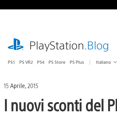
Salta
al
contenuto
playstation.com
PlayStation
.Blog
PS5
PS VR2
PS4
PS Store
PS Plus
Italiano
Seleziona
Regione
una
attuale:
Regione
15 Aprile, 2015
I nuovi sconti del P