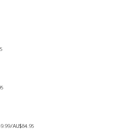
95
95
£49.99/AU$84.95