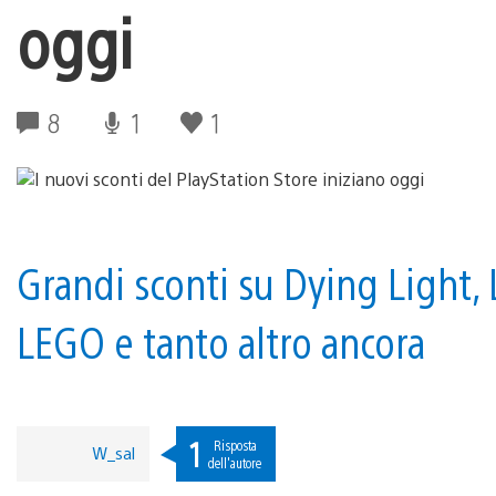
oggi
8
1
1
Grandi sconti su Dying Light,
LEGO e tanto altro ancora
1
Risposta
W_sal
dell'autore