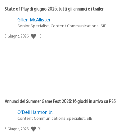
State of Play di giugno 2026: tutti gli annunci e i trailer
Gillen McAllister
Senior Specialist, Content Communications, SIE
16
Data
3 Giugno, 2026
di
pubblicazione:
Annunci del Summer Game Fest 2026: 16 giochi in arrivo su PS5
O’Dell Harmon Jr.
Content Communications Specialist, SIE
10
Data
8 Giugno, 2026
di