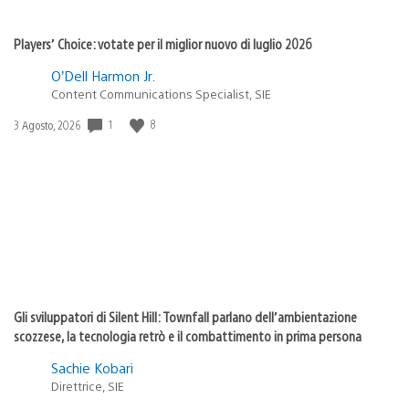
Players’ Choice: votate per il miglior nuovo di luglio 2026
O’Dell Harmon Jr.
Content Communications Specialist, SIE
1
8
Data
3 Agosto, 2026
di
pubblicazione:
Gli sviluppatori di Silent Hill: Townfall parlano dell’ambientazione
scozzese, la tecnologia retrò e il combattimento in prima persona
Sachie Kobari
Direttrice, SIE