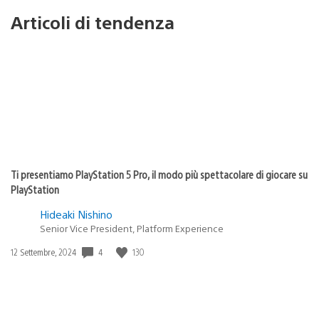
Articoli di tendenza
Ti presentiamo PlayStation 5 Pro, il modo più spettacolare di giocare su
PlayStation
Hideaki Nishino
Senior Vice President, Platform Experience
4
130
Data
12 Settembre, 2024
di
pubblicazione: