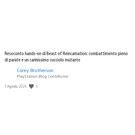
pubblicazione:
Resoconto hands-on di Beast of Reincarnation: combattimento pieno
di parate e un carinissimo cucciolo mutante
Corey Brotherson
PlayStation Blog Contributor
5
Data
3 Agosto, 2026
di
pubblicazione: