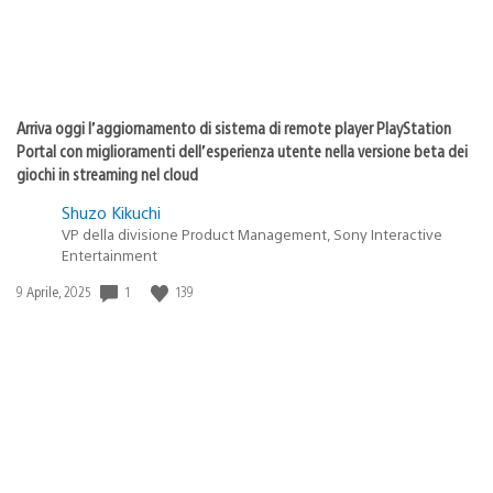
Arriva oggi l’aggiornamento di sistema di remote player PlayStation
Portal con miglioramenti dell’esperienza utente nella versione beta dei
giochi in streaming nel cloud
Shuzo Kikuchi
VP della divisione Product Management, Sony Interactive
Entertainment
1
139
Data
9 Aprile, 2025
di
pubblicazione: