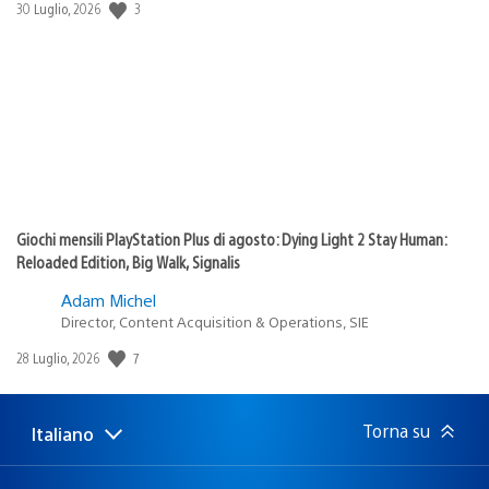
3
Data
30 Luglio, 2026
di
pubblicazione:
Giochi mensili PlayStation Plus di agosto: Dying Light 2 Stay Human:
Reloaded Edition, Big Walk, Signalis
Adam Michel
Director, Content Acquisition & Operations, SIE
7
Data
28 Luglio, 2026
di
pubblicazione:
Torna su
Italiano
Seleziona
Regione
una
attuale:
Regione