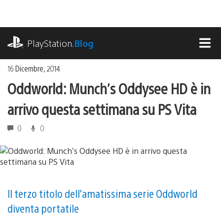
Salta
al
contenuto
playstation.com
PlayStation
.Blog
MEN
16 Dicembre, 2014
Oddworld: Munch’s Oddysee HD è in
arrivo questa settimana su PS Vita
0
0
Il terzo titolo dell'amatissima serie Oddworld
diventa portatile