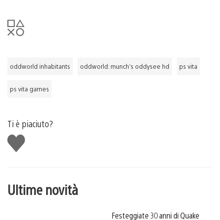
oddworld inhabitants
oddworld: munch’s oddysee hd
ps vita
ps vita games
Ti è piaciuto?
Mi
piace
Ultime novità
Festeggiate 30 anni di Quake