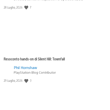
7
Data
28 Luglio, 2026
di
pubblicazione:
Resoconto hands-on di Silent Hill: Townfall
Phil Hornshaw
PlayStation Blog Contributor
3
Data
29 Luglio, 2026
di
pubblicazione: