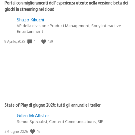
Portal con miglioramenti dell’esperienza utente nella versione beta dei
giochi in streaming nel cloud
Shuzo Kikuchi
VP della divisione Product Management, Sony Interactive
Entertainment
1
139
Data
9 Aprile, 2025
di
pubblicazione:
State of Play di giugno 2026: tutti gli annunci e i trailer
Gillen McAllister
Senior Specialist, Content Communications, SIE
16
Data
3 Giugno, 2026