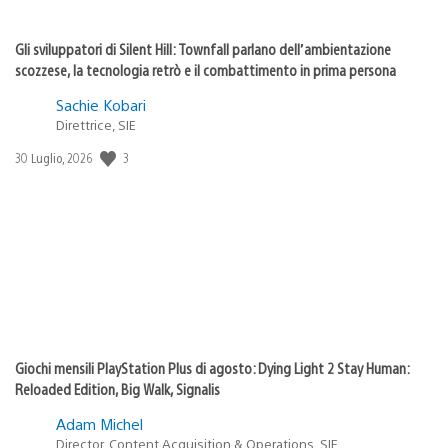
Gli sviluppatori di Silent Hill: Townfall parlano dell’ambientazione
scozzese, la tecnologia retrò e il combattimento in prima persona
Sachie Kobari
Direttrice, SIE
3
Data
30 Luglio, 2026
di
pubblicazione:
Giochi mensili PlayStation Plus di agosto: Dying Light 2 Stay Human:
Reloaded Edition, Big Walk, Signalis
Adam Michel
Director, Content Acquisition & Operations, SIE