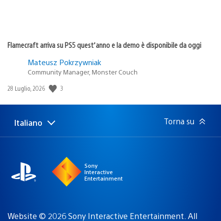
Flamecraft arriva su PS5 quest’anno e la demo è disponibile da oggi
Mateusz Pokrzywniak
Community Manager, Monster Couch
3
Data
28 Luglio, 2026
di
pubblicazione:
Torna su
Italiano
Seleziona
Regione
una
attuale:
Regione
Sony
Interactive
Entertainment
Website © 2026 Sony Interactive Entertainment. All