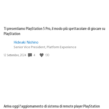
Ti presentiamo PlayStation 5 Pro, il modo più spettacolare di giocare su
PlayStation
Hideaki Nishino
Senior Vice President, Platform Experience
4
130
Data
12 Settembre, 2024
di
pubblicazione:
Arriva oggi l’aggiornamento di sistema di remote player PlayStation