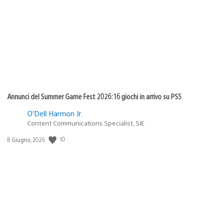
di
pubblicazione:
Annunci del Summer Game Fest 2026: 16 giochi in arrivo su PS5
O’Dell Harmon Jr.
Content Communications Specialist, SIE
10
Data
8 Giugno, 2026
di
pubblicazione: