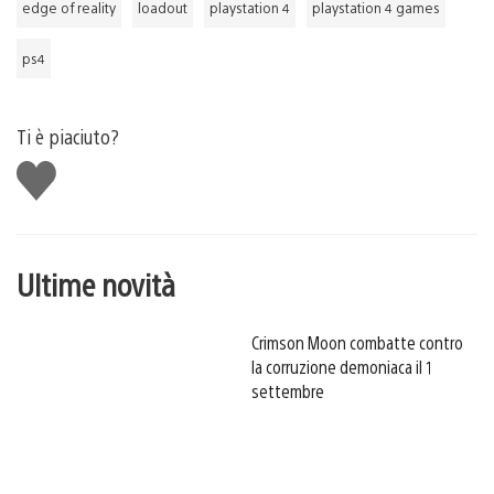
edge of reality
loadout
playstation 4
playstation 4 games
ps4
Ti è piaciuto?
Mi
piace
Ultime novità
Crimson Moon combatte contro
la corruzione demoniaca il 1
settembre