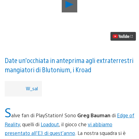
Riproduci
video
Nuovi
particolari
sulla
Modalità
Campagna
in
cooperativa
dello
sparatutto
Date un'occhiata in anteprima agli extraterrestri
per
mangiatori di Blutonium, i Kroad
PS4
Loadout
W_sal
S
alve fan di PlayStation! Sono
Greg Bauman
di
Edge of
Reality
, quelli di
Loadout
, il gioco che
vi abbiamo
presentato all’E3 di quest’anno
. La nostra squadra si è