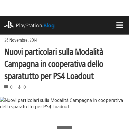
Salta
al
contenuto
playstation.com
PlayStation
.Blog
MEN
26 Novembre, 2014
Nuovi particolari sulla Modalità
Campagna in cooperativa dello
sparatutto per PS4 Loadout
0
0