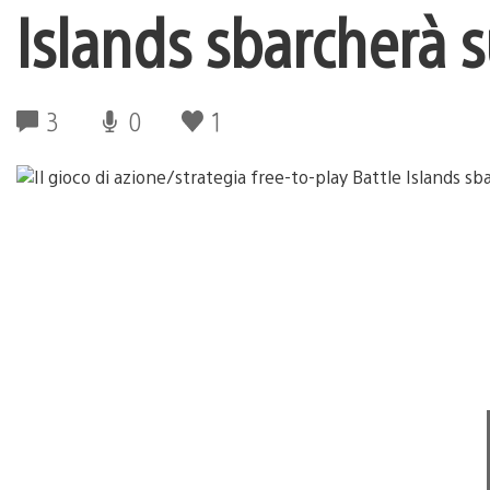
Islands sbarcherà 
3
0
1