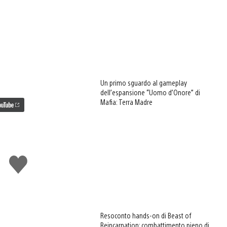
Un primo sguardo al gameplay
dell’espansione “Uomo d’Onore” di
Mafia: Terra Madre
Mi
piace
Resoconto hands-on di Beast of
Reincarnation: combattimento pieno di