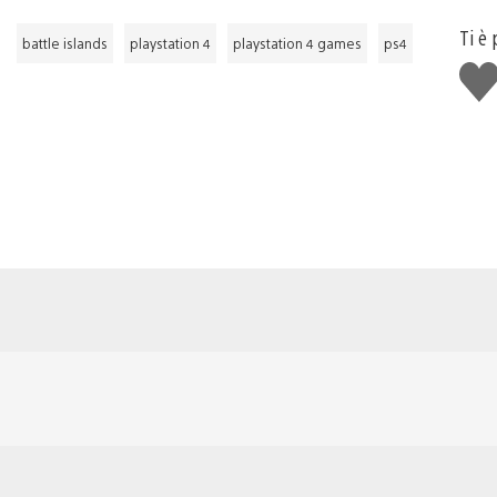
Ti è 
battle islands
playstation 4
playstation 4 games
ps4
Mi
pia