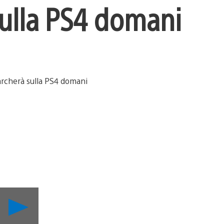
sulla PS4 domani
Riproduci
video
Il