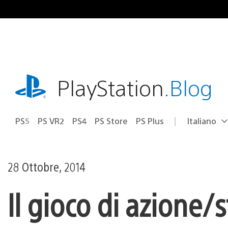
Salta
al
contenuto
playstation.com
PlayStation
.Blog
PS5
PS VR2
PS4
PS Store
PS Plus
Italiano
Seleziona
Regione
una
attuale:
Regione
28 Ottobre, 2014
Il gioco di azione/s