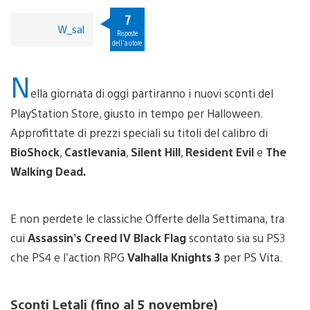
7
W_sal
Risposte
dell'autore
N
ella giornata di oggi partiranno i nuovi sconti del
PlayStation Store, giusto in tempo per Halloween.
Approfittate di prezzi speciali su titoli del calibro di
BioShock
,
Castlevania
,
Silent Hill
,
Resident Evil
e
The
Walking Dead.
E non perdete le classiche Offerte della Settimana, tra
cui
Assassin’s Creed IV Black Flag
scontato sia su PS3
che PS4 e l’action RPG
Valhalla Knights 3
per PS Vita.
Sconti Letali (fino al 5 novembre)