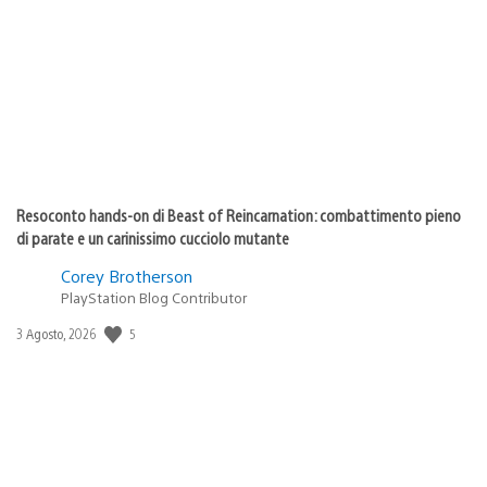
di
pubblicazione:
Resoconto hands-on di Beast of Reincarnation: combattimento pieno
di parate e un carinissimo cucciolo mutante
Corey Brotherson
PlayStation Blog Contributor
5
Data
3 Agosto, 2026
di
pubblicazione: