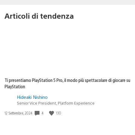
Articoli di tendenza
Ti presentiamo PlayStation 5 Pro, il modo più spettacolare di giocare su
PlayStation
Hideaki Nishino
Senior Vice President, Platform Experience
4
130
Data
12 Settembre, 2024
di
pubblicazione: