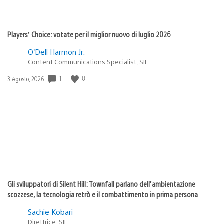
Players’ Choice: votate per il miglior nuovo di luglio 2026
O’Dell Harmon Jr.
Content Communications Specialist, SIE
1
8
Data
3 Agosto, 2026
di
pubblicazione:
Gli sviluppatori di Silent Hill: Townfall parlano dell’ambientazione
scozzese, la tecnologia retrò e il combattimento in prima persona
Sachie Kobari
Direttrice, SIE