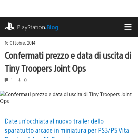
Salta
al
contenuto
playstation.com
PlayStation
.Blog
MEN
16 Ottobre, 2014
Confermati prezzo e data di uscita di
Tiny Troopers Joint Ops
1
0
Date un'occhiata al nuovo trailer dello
sparatutto arcade in miniatura per PS3/PS Vita.