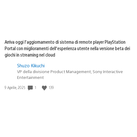
Arriva oggi l’aggiornamento di sistema di remote player PlayStation
Portal con miglioramenti dell’esperienza utente nella versione beta dei
giochi in streaming nel cloud
Shuzo Kikuchi
VP della divisione Product Management, Sony Interactive
Entertainment
1
139
Data
9 Aprile, 2025
di
pubblicazione: