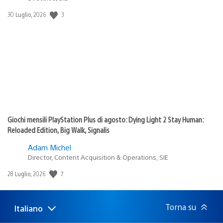
3
Data
30 Luglio, 2026
di
pubblicazione:
Giochi mensili PlayStation Plus di agosto: Dying Light 2 Stay Human:
Reloaded Edition, Big Walk, Signalis
Adam Michel
Director, Content Acquisition & Operations, SIE
7
Data
28 Luglio, 2026
di
pubblicazione:
Torna su
Italiano
Seleziona
Regione
una
attuale: