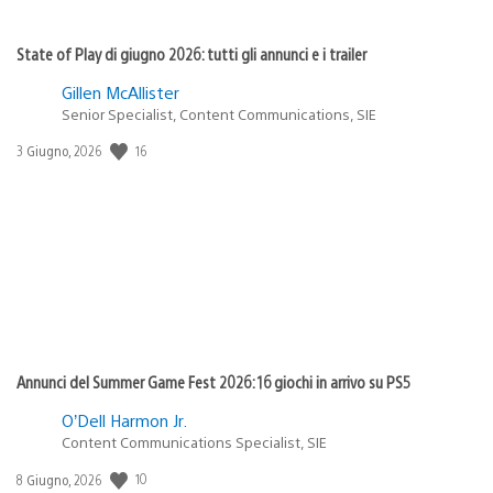
State of Play di giugno 2026: tutti gli annunci e i trailer
Gillen McAllister
Senior Specialist, Content Communications, SIE
16
Data
3 Giugno, 2026
di
pubblicazione:
Annunci del Summer Game Fest 2026: 16 giochi in arrivo su PS5
O’Dell Harmon Jr.
Content Communications Specialist, SIE
10
Data
8 Giugno, 2026