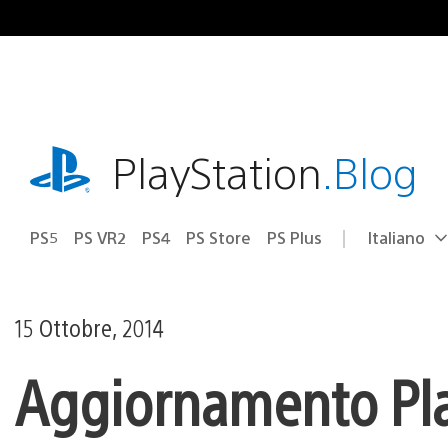
Salta
al
contenuto
playstation.com
PlayStation
.Blog
PS5
PS VR2
PS4
PS Store
PS Plus
Italiano
Seleziona
Regione
una
attuale:
Regione
15 Ottobre, 2014
Aggiornamento Play