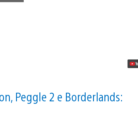
PlayStation
Store:
Minecraft
PS
Vita,
The
Evil
Within
e
tanto
altro
bon, Peggle 2 e Borderlands: