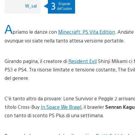
3
Risposte
W_sal
dell'autore
A
priamo le danze con
Minecraft: PS Vita Edition
. Andate 
ovunque voi siate nella tanto attesa versione portatile.
Girando pagina, il creatore di
Resident Evil
Shinji Mikami ci
PS3 e PS4. Tra risorse limitate e tensione costante, The Evil 
del genere.
C’è tanto altro da provare: Lone Survivor e Peggle 2 arrivan
titolo Cross-Buy
In Space We Brawl
, il brawler
Senran Kagur
con tanto di sconto PS Plus di una settimana.