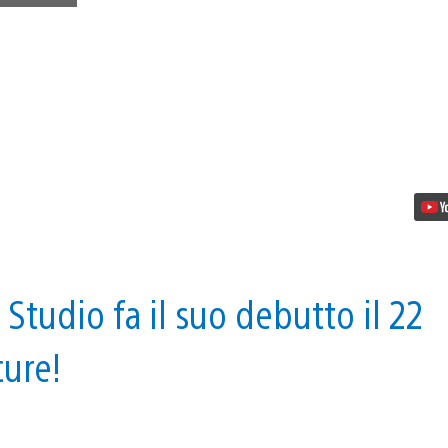
gioco
cooperativo
a
piattaforme,
arriva
su
PS4
il
mese
prossimo
 Studio fa il suo debutto il 22
cure!