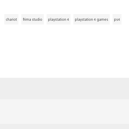
chariot
frima studio
playstation 4
playstation 4 games
ps4