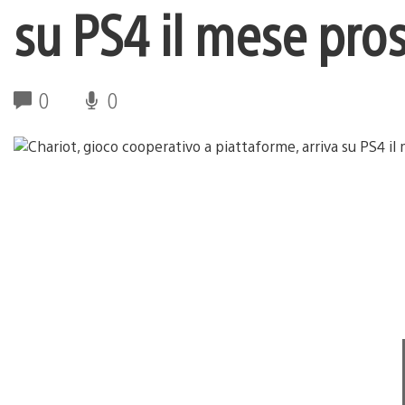
su PS4 il mese pro
0
0