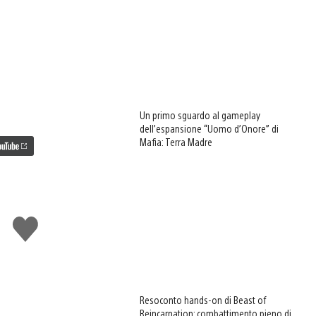
Un primo sguardo al gameplay
dell’espansione “Uomo d’Onore” di
Mafia: Terra Madre
Mi
piace
Resoconto hands-on di Beast of
Reincarnation: combattimento pieno di