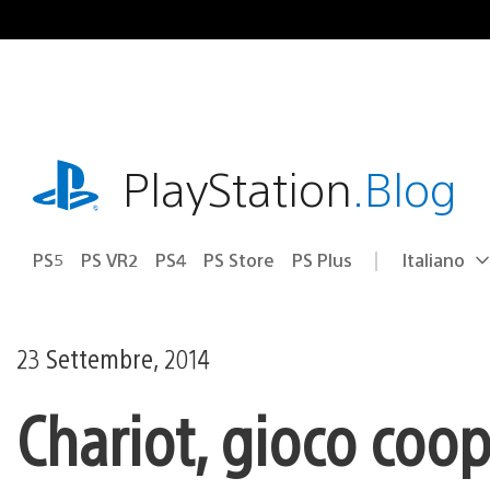
Salta
al
contenuto
playstation.com
PlayStation
.Blog
PS5
PS VR2
PS4
PS Store
PS Plus
Italiano
Seleziona
Regione
una
attuale:
Regione
23 Settembre, 2014
Chariot, gioco coop