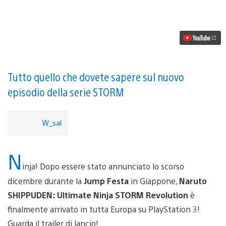
Naruto
SHIPPUDEN:
Ultimate
Ninja
STORM
Revolution
arriva
su
PS3
Tutto quello che dovete sapere sul nuovo
episodio della serie STORM
W_sal
N
inja! Dopo essere stato annunciato lo scorso
dicembre durante la
Jump Festa
in Giappone,
Naruto
SHIPPUDEN: Ultimate Ninja STORM Revolution
è
finalmente arrivato in tutta Europa su PlayStation 3!
Guarda il trailer di lancio!