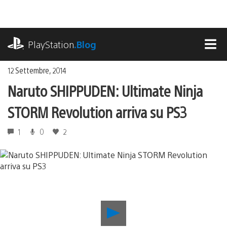
Salta
al
contenuto
playstation.com
PlayStation
.Blog
MEN
12 Settembre, 2014
Naruto SHIPPUDEN: Ultimate Ninja
STORM Revolution arriva su PS3
1
0
2
Riproduci
video