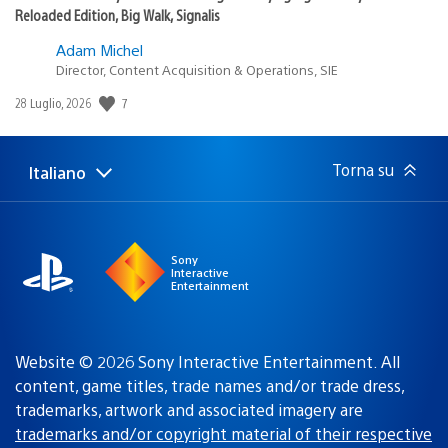
Reloaded Edition, Big Walk, Signalis
Adam Michel
Director, Content Acquisition & Operations, SIE
7
Data
28 Luglio, 2026
di
pubblicazione:
Torna su
Italiano
Seleziona
Regione
una
attuale:
Regione
Sony
Interactive
Entertainment
Website © 2026 Sony Interactive Entertainment. All
content, game titles, trade names and/or trade dress,
trademarks, artwork and associated imagery are
trademarks and/or copyright material of their respective