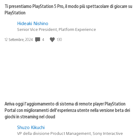
Ti presentiamo PlayStation 5 Pro, il modo più spettacolare di giocare su
PlayStation
Hideaki Nishino
Senior Vice President, Platform Experience
4
130
Data
12 Settembre, 2024
di
pubblicazione:
Arriva oggi l’aggiornamento di sistema di remote player PlayStation
Portal con miglioramenti dell’esperienza utente nella versione beta dei
giochi in streaming nel cloud
Shuzo Kikuchi
VP della divisione Product Management, Sony Interactive