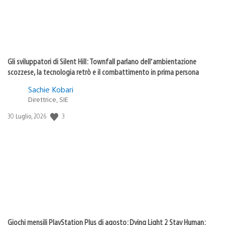
Gli sviluppatori di Silent Hill: Townfall parlano dell’ambientazione
scozzese, la tecnologia retrò e il combattimento in prima persona
Sachie Kobari
Direttrice, SIE
3
Data
30 Luglio, 2026
di
pubblicazione:
Giochi mensili PlayStation Plus di agosto: Dying Light 2 Stay Human: