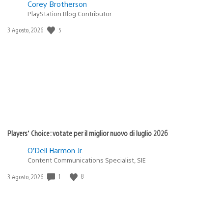
Corey Brotherson
PlayStation Blog Contributor
5
Data
3 Agosto, 2026
di
pubblicazione:
Players’ Choice: votate per il miglior nuovo di luglio 2026
O’Dell Harmon Jr.
Content Communications Specialist, SIE
1
8
Data
3 Agosto, 2026
di
pubblicazione: