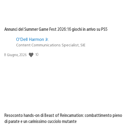
Annunci del Summer Game Fest 2026: 16 giochi in arrivo su PS5
O’Dell Harmon Jr.
Content Communications Specialist, SIE
10
Data
8 Giugno, 2026
di
pubblicazione:
Resoconto hands-on di Beast of Reincarnation: combattimento pieno
di parate e un carinissimo cucciolo mutante