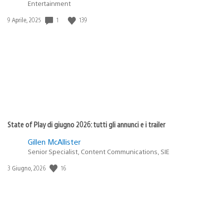
Entertainment
1
139
Data
9 Aprile, 2025
di
pubblicazione:
State of Play di giugno 2026: tutti gli annunci e i trailer
Gillen McAllister
Senior Specialist, Content Communications, SIE
16
Data
3 Giugno, 2026
di
pubblicazione: