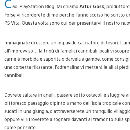
C
iao, PlayStation Blog. Mi chiamo
Artur Gosk
, produttore
Forse vi ricorderete di me perché l’anno scorso ho scritto u
PS Vita. Questa volta sono qui per presentarvi il nostro nuo
Immaginate di essere un impavido cacciatore di tesori. L’am
all’improvviso… la tribù di famelici cannibali locali vi scopr
carne è morbida e saporita o darvela a gambe, come consiglia
una corsetta rilassante: l’adrenalina vi metterà le ali ai pied
cannibali.
Dovrete saltare in anelli, passare sotto ostacoli e sfuggire 
pittoresco paesaggio dipinto a mano dell’isola tropicale con 
sudati in una giungla, o attraverserete un tranquillo villag
oppure vi ritroverete a sognare davanti al tramonto sulla sp
come pensiate.