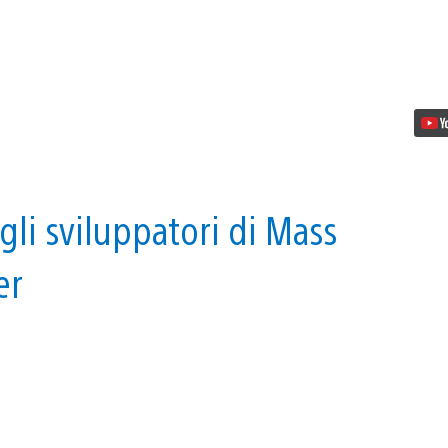
Vita
gli sviluppatori di Mass
er