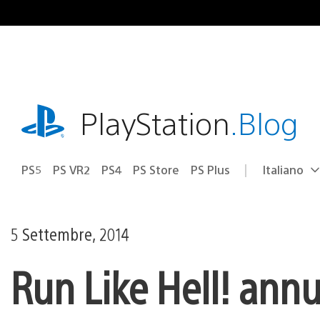
Salta
al
contenuto
playstation.com
PlayStation
.Blog
PS5
PS VR2
PS4
PS Store
PS Plus
Italiano
Seleziona
Regione
una
attuale:
Regione
5 Settembre, 2014
Run Like Hell! annu