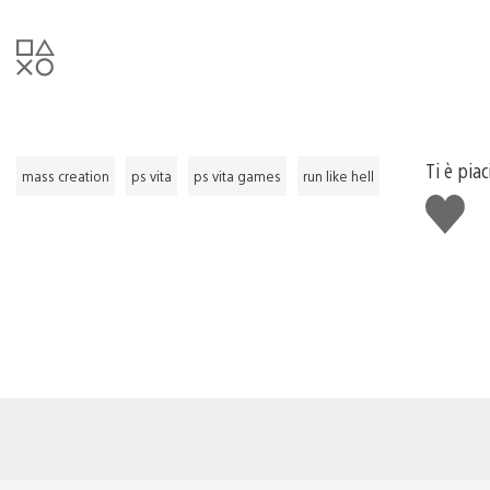
Ti è pia
mass creation
ps vita
ps vita games
run like hell
Mi
piace