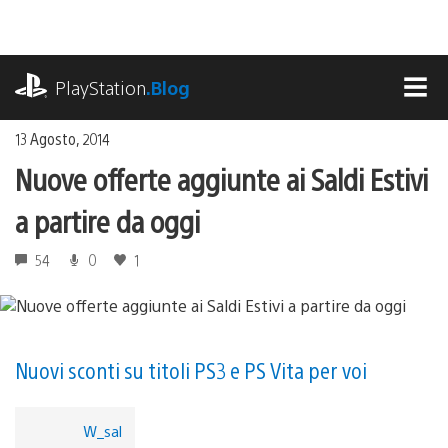
Salta
al
contenuto
playstation.com
PlayStation
.Blog
MEN
13 Agosto, 2014
Nuove offerte aggiunte ai Saldi Estivi
a partire da oggi
54
0
1
Nuovi sconti su titoli PS3 e PS Vita per voi
W_sal