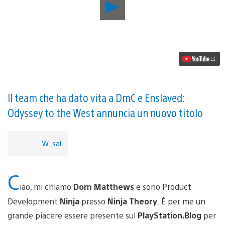
Riproduci
video
Hellblade
annunciato
per
PS4
dallo
studio
di
Heavenly
Sword,
Il team che ha dato vita a DmC e Enslaved:
Ninja
Odyssey to the West annuncia un nuovo titolo
Theory
W_sal
C
iao, mi chiamo
Dom Matthews
e sono Product
Development
Ninja
presso
Ninja Theory
. È per me un
grande piacere essere presente sul
PlayStation.Blog
per