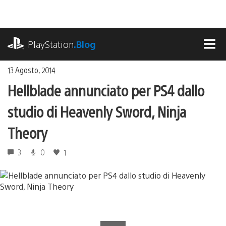
Salta
al
contenuto
playstation.com
PlayStation
.Blog
MEN
13 Agosto, 2014
Hellblade annunciato per PS4 dallo
studio di Heavenly Sword, Ninja
Theory
3
0
1