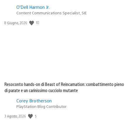
O’Dell Harmon Jr.
Content Communications Specialist, SIE
10
Data
8 Giugno, 2026
di
pubblicazione:
Resoconto hands-on di Beast of Reincarnation: combattimento pieno
di parate e un carinissimo cucciolo mutante
Corey Brotherson
PlayStation Blog Contributor
5
Data
3 Agosto, 2026
di
pubblicazione: