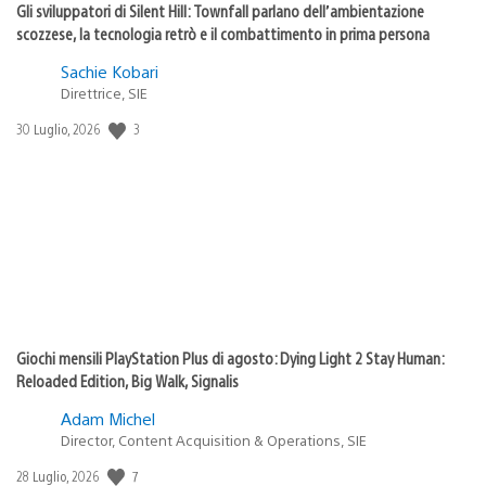
Gli sviluppatori di Silent Hill: Townfall parlano dell’ambientazione
scozzese, la tecnologia retrò e il combattimento in prima persona
Sachie Kobari
Direttrice, SIE
3
Data
30 Luglio, 2026
di
pubblicazione:
Giochi mensili PlayStation Plus di agosto: Dying Light 2 Stay Human:
Reloaded Edition, Big Walk, Signalis
Adam Michel
Director, Content Acquisition & Operations, SIE
7
Data
28 Luglio, 2026