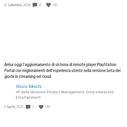
4
130
Data
12 Settembre, 2024
di
pubblicazione:
Arriva oggi l’aggiornamento di sistema di remote player PlayStation
Portal con miglioramenti dell’esperienza utente nella versione beta dei
giochi in streaming nel cloud
Shuzo Kikuchi
VP della divisione Product Management, Sony Interactive
Entertainment
1
139
Data
9 Aprile, 2025
di
pubblicazione: