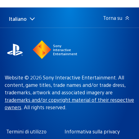
di
pubblicazione:
Torna su
Italiano
Seleziona
Regione
una
attuale:
Regione
Sony
Interactive
Entertainment
Website © 2026 Sony Interactive Entertainment. All
content, game titles, trade names and/or trade dress,
trademarks, artwork and associated imagery are
trademarks and/or copyright material of their respective
owners
. All rights reserved.
Termini di utilizzo
Informativa sulla privacy