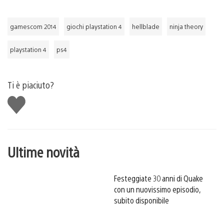
gamescom 2014
giochi playstation 4
hellblade
ninja theory
playstation 4
ps4
Ti è piaciuto?
Mi
piace
Ultime novità
Festeggiate 30 anni di Quake
con un nuovissimo episodio,
subito disponibile