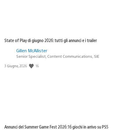
State of Play di giugno 2026: tutti gli annunci e i trailer
Gillen McAllister
Senior Specialist, Content Communications, SIE
16
Data
3 Giugno, 2026
di
pubblicazione:
Annunci del Summer Game Fest 2026: 16 giochi in arrivo su PS5