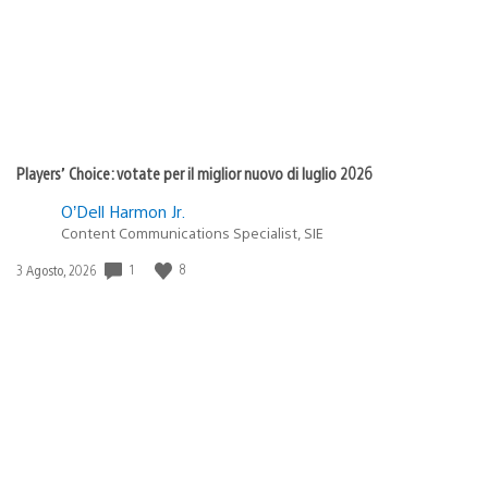
Players’ Choice: votate per il miglior nuovo di luglio 2026
O’Dell Harmon Jr.
Content Communications Specialist, SIE
1
8
Data
3 Agosto, 2026
di
pubblicazione: