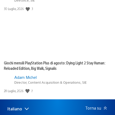
Direttrice, SIE
3
Data
30 Luglio, 2026
di
pubblicazione:
Giochi mensili PlayStation Plus di agosto: Dying Light 2 Stay Human:
Reloaded Edition, Big Walk, Signalis
Adam Michel
Director, Content Acquisition & Operations, SIE
7
Data
28 Luglio, 2026
di
pubblicazione:
Torna su
Italiano
Seleziona
Regione
una
attuale: