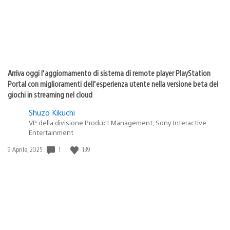
Arriva oggi l’aggiornamento di sistema di remote player PlayStation
Portal con miglioramenti dell’esperienza utente nella versione beta dei
giochi in streaming nel cloud
Shuzo Kikuchi
VP della divisione Product Management, Sony Interactive
Entertainment
1
139
Data
9 Aprile, 2025
di
pubblicazione: