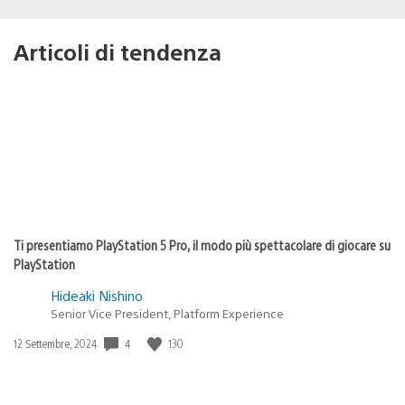
Articoli di tendenza
Ti presentiamo PlayStation 5 Pro, il modo più spettacolare di giocare su
PlayStation
Hideaki Nishino
Senior Vice President, Platform Experience
4
130
Data
12 Settembre, 2024
di
pubblicazione: