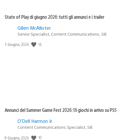
State of Play di giugno 2026: tutti gli annunci e i trailer
Gillen McAllister
Senior Specialist, Content Communications, SIE
16
Data
3 Giugno, 2026
di
pubblicazione:
Annunci del Summer Game Fest 2026: 16 giochi in arrivo su PS5
O’Dell Harmon Jr.
Content Communications Specialist, SIE
10
Data
8 Giugno, 2026