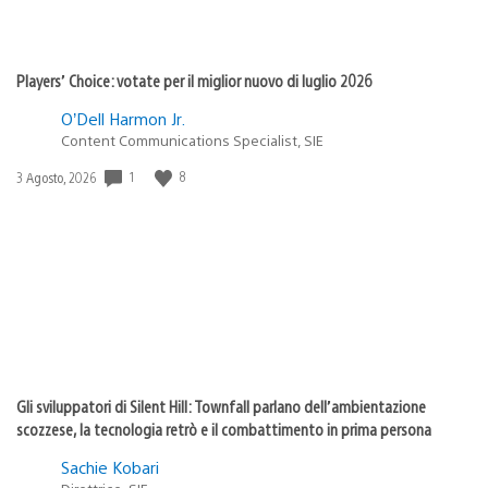
Players’ Choice: votate per il miglior nuovo di luglio 2026
O’Dell Harmon Jr.
Content Communications Specialist, SIE
1
8
Data
3 Agosto, 2026
di
pubblicazione:
Gli sviluppatori di Silent Hill: Townfall parlano dell’ambientazione
scozzese, la tecnologia retrò e il combattimento in prima persona
Sachie Kobari