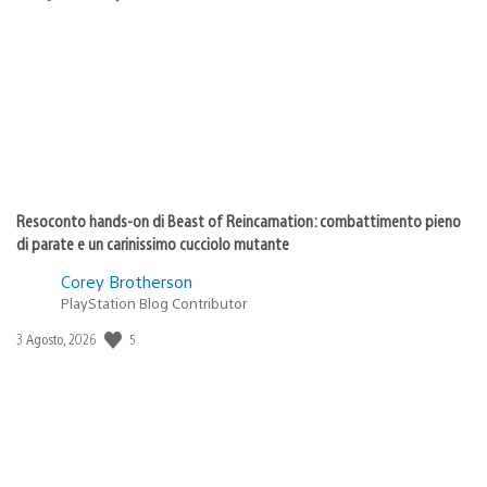
di
pubblicazione:
Resoconto hands-on di Beast of Reincarnation: combattimento pieno
di parate e un carinissimo cucciolo mutante
Corey Brotherson
PlayStation Blog Contributor
5
Data
3 Agosto, 2026
di
pubblicazione: